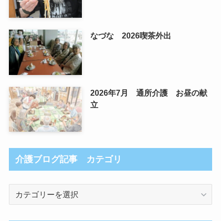
なづな 2026喫茶外出
2026年7月 通所介護 お昼の献
立
介護ブログ記事 カテゴリ
介
護
ブ