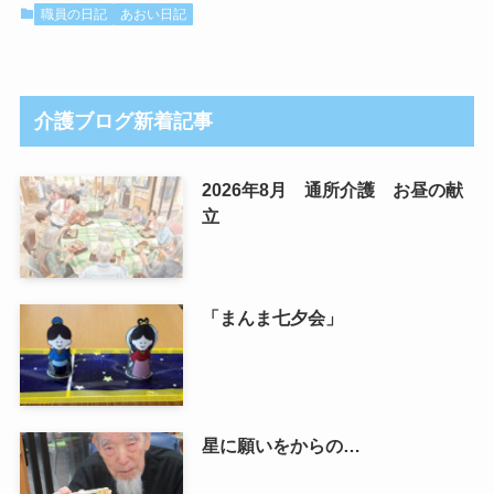
職員の日記
あおい日記
介護ブログ新着記事
2026年8月 通所介護 お昼の献
立
「まんま七夕会」
星に願いをからの…