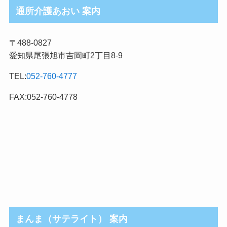
ロ
通所介護あおい 案内
グ
記
〒488-0827
事
愛知県尾張旭市吉岡町2丁目8-9
カ
テ
TEL:
052-760-4777
ゴ
リ
FAX:052-760-4778
まんま（サテライト） 案内