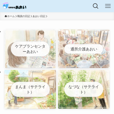
ホーム
職員の日記
あおい日記
ケアプランセンタ
通所介護あおい
ーあおい
まんま（サテライ
なづな（サテライ
ト）
ト）