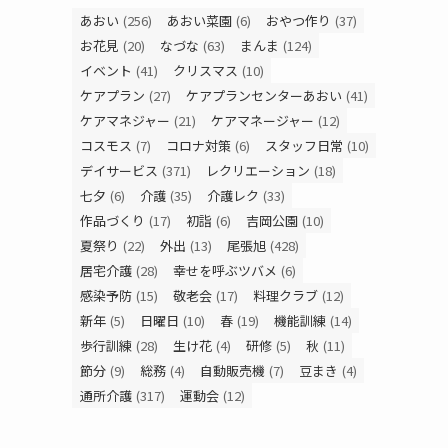
あおい
(256)
あおい菜園
(6)
おやつ作り
(37)
お花見
(20)
なづな
(63)
まんま
(124)
イベント
(41)
クリスマス
(10)
ケアプラン
(27)
ケアプランセンターあおい
(41)
ケアマネジャー
(21)
ケアマネージャー
(12)
コスモス
(7)
コロナ対策
(6)
スタッフ日常
(10)
デイサービス
(371)
レクリエーション
(18)
七夕
(6)
介護
(35)
介護レク
(33)
作品づくり
(17)
初詣
(6)
吉岡公園
(10)
夏祭り
(22)
外出
(13)
尾張旭
(428)
居宅介護
(28)
幸せを呼ぶツバメ
(6)
感染予防
(15)
敬老会
(17)
料理クラブ
(12)
新年
(5)
日曜日
(10)
春
(19)
機能訓練
(14)
歩行訓練
(28)
生け花
(4)
研修
(5)
秋
(11)
節分
(9)
総務
(4)
自動販売機
(7)
豆まき
(4)
通所介護
(317)
運動会
(12)