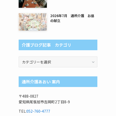
2026年7月 通所介護 お昼
の献立
介護ブログ記事 カテゴリ
介
護
ブ
ロ
通所介護あおい 案内
グ
記
事
〒488-0827
カ
愛知県尾張旭市吉岡町2丁目8-9
テ
ゴ
TEL:
052-760-4777