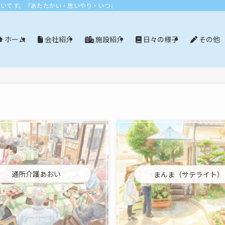
おいです。「あたたかい・思いやり・いつまでも」エリア：尾張旭市・長久手市・
会社紹介
施設紹介
日々の様子
その他
ホーム
通所介護あおい
まんま（サテライト）