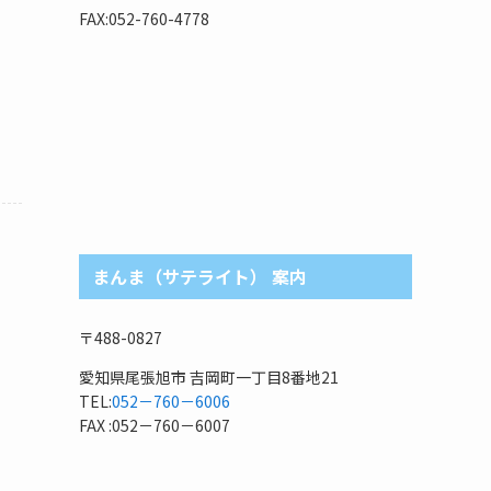
リ
FAX:052-760-4778
まんま（サテライト） 案内
〒488-0827
愛知県尾張旭市 吉岡町一丁目8番地21
TEL:
052－760－6006
FAX :052－760－6007