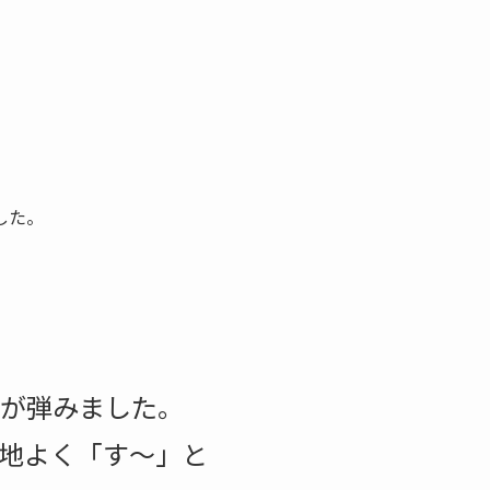
した。
話が弾みました。
地よく「す～」と