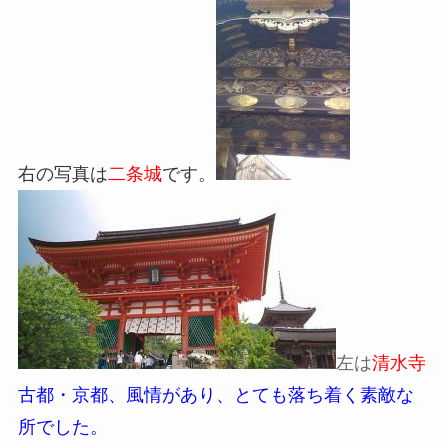
右の写真は
二条城
です。
左は
清水寺
古都・京都、風情があり、とても落ち着く素敵な
所でした。