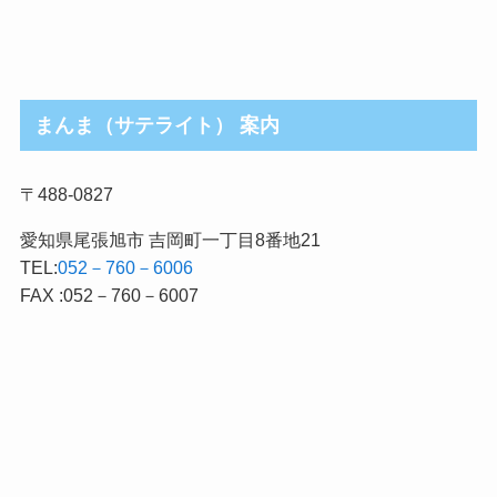
まんま（サテライト） 案内
〒488-0827
愛知県尾張旭市 吉岡町一丁目8番地21
TEL:
052－760－6006
FAX :052－760－6007