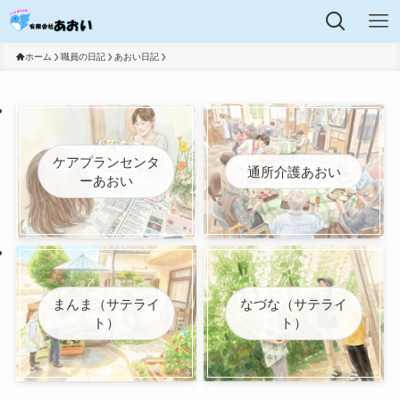
ホーム
職員の日記
あおい日記
ケアプランセンタ
通所介護あおい
ーあおい
まんま（サテライ
なづな（サテライ
ト）
ト）