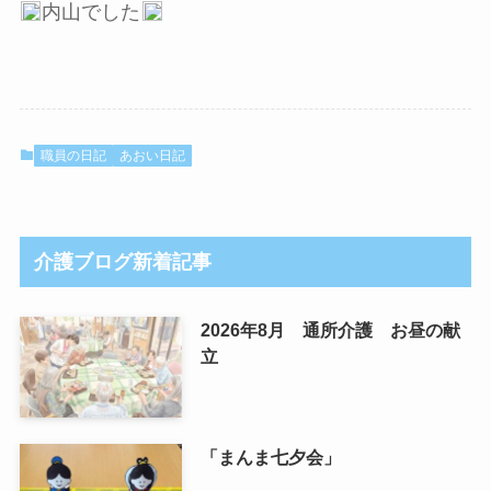
内山でした
職員の日記
あおい日記
介護ブログ新着記事
2026年8月 通所介護 お昼の献
立
「まんま七夕会」