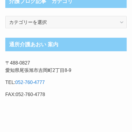
介護ブログ記事 カテゴリ
介
護
ブ
ロ
通所介護あおい 案内
グ
記
〒488-0827
事
愛知県尾張旭市吉岡町2丁目8-9
カ
テ
TEL:
052-760-4777
ゴ
リ
FAX:052-760-4778