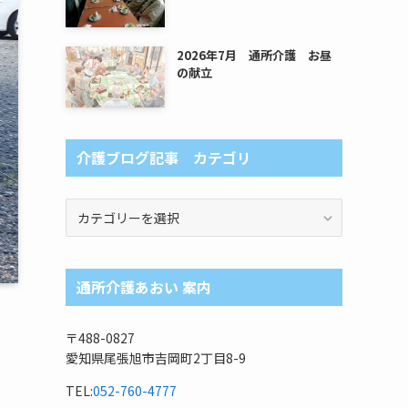
2026年7月 通所介護 お昼
の献立
介護ブログ記事 カテゴリ
介
護
ブ
ロ
通所介護あおい 案内
グ
記
事
〒488-0827
カ
愛知県尾張旭市吉岡町2丁目8-9
テ
ゴ
TEL:
052-760-4777