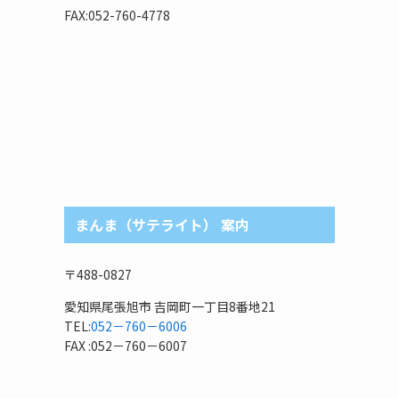
リ
FAX:052-760-4778
まんま（サテライト） 案内
〒488-0827
愛知県尾張旭市 吉岡町一丁目8番地21
TEL:
052－760－6006
FAX :052－760－6007