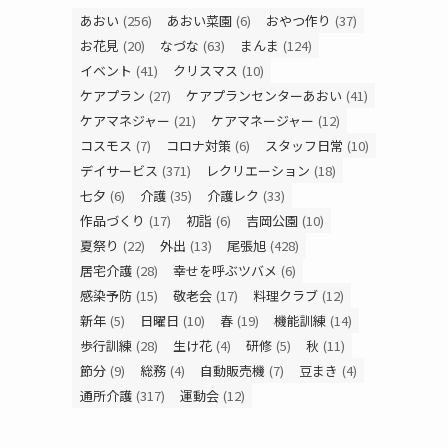
あおい
(256)
あおい菜園
(6)
おやつ作り
(37)
お花見
(20)
なづな
(63)
まんま
(124)
イベント
(41)
クリスマス
(10)
ケアプラン
(27)
ケアプランセンターあおい
(41)
ケアマネジャー
(21)
ケアマネージャー
(12)
コスモス
(7)
コロナ対策
(6)
スタッフ日常
(10)
デイサービス
(371)
レクリエーション
(18)
七夕
(6)
介護
(35)
介護レク
(33)
作品づくり
(17)
初詣
(6)
吉岡公園
(10)
夏祭り
(22)
外出
(13)
尾張旭
(428)
居宅介護
(28)
幸せを呼ぶツバメ
(6)
感染予防
(15)
敬老会
(17)
料理クラブ
(12)
新年
(5)
日曜日
(10)
春
(19)
機能訓練
(14)
歩行訓練
(28)
生け花
(4)
研修
(5)
秋
(11)
節分
(9)
総務
(4)
自動販売機
(7)
豆まき
(4)
通所介護
(317)
運動会
(12)