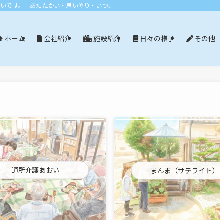
おいです。「あたたかい・思いやり・いつまでも」エリア：尾張旭市・長久手市・
会社紹介
施設紹介
日々の様子
その他
ホーム
通所介護あおい
まんま（サテライト）