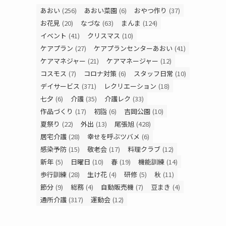
あおい
(256)
あおい菜園
(6)
おやつ作り
(37)
お花見
(20)
なづな
(63)
まんま
(124)
イベント
(41)
クリスマス
(10)
ケアプラン
(27)
ケアプランセンターあおい
(41)
ケアマネジャー
(21)
ケアマネージャー
(12)
コスモス
(7)
コロナ対策
(6)
スタッフ日常
(10)
デイサービス
(371)
レクリエーション
(18)
七夕
(6)
介護
(35)
介護レク
(33)
作品づくり
(17)
初詣
(6)
吉岡公園
(10)
夏祭り
(22)
外出
(13)
尾張旭
(428)
居宅介護
(28)
幸せを呼ぶツバメ
(6)
感染予防
(15)
敬老会
(17)
料理クラブ
(12)
新年
(5)
日曜日
(10)
春
(19)
機能訓練
(14)
歩行訓練
(28)
生け花
(4)
研修
(5)
秋
(11)
節分
(9)
総務
(4)
自動販売機
(7)
豆まき
(4)
通所介護
(317)
運動会
(12)