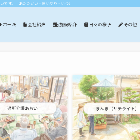
おいです。「あたたかい・思いやり・いつまでも」エリア：尾張旭市・長久手市・
会社紹介
施設紹介
日々の様子
その他
ホーム
通所介護あおい
まんま（サテライト）