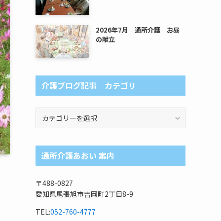
2026年7月 通所介護 お昼
の献立
介護ブログ記事 カテゴリ
介
護
ブ
ロ
通所介護あおい 案内
グ
記
事
〒488-0827
カ
愛知県尾張旭市吉岡町2丁目8-9
テ
ゴ
TEL:
052-760-4777