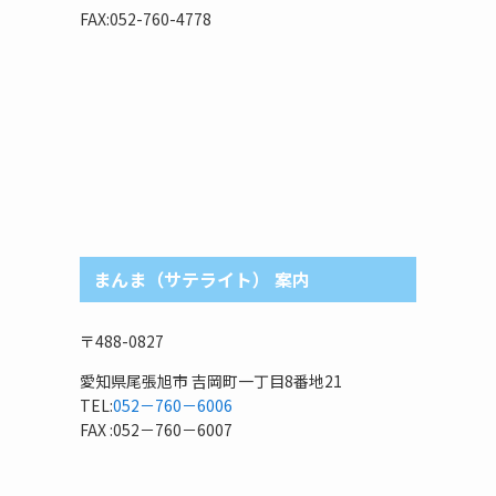
リ
FAX:052-760-4778
まんま（サテライト） 案内
〒488-0827
愛知県尾張旭市 吉岡町一丁目8番地21
TEL:
052－760－6006
FAX :052－760－6007