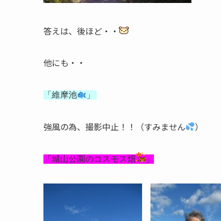
答えは、後ほど・・
他にも・・
「
維摩
池
」
強風の為、撮影中止！！（すみません
）
「
城山公園のコスモス
畑
」