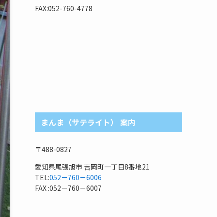
リ
FAX:052-760-4778
まんま（サテライト） 案内
〒488-0827
愛知県尾張旭市 吉岡町一丁目8番地21
TEL:
052－760－6006
FAX :052－760－6007