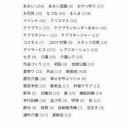
あおい
(256)
あおい菜園
(6)
おやつ作り
(37)
お花見
(20)
なづな
(63)
まんま
(124)
イベント
(41)
クリスマス
(10)
ケアプラン
(27)
ケアプランセンターあおい
(41)
ケアマネジャー
(21)
ケアマネージャー
(12)
コスモス
(7)
コロナ対策
(6)
スタッフ日常
(10)
デイサービス
(371)
レクリエーション
(18)
七夕
(6)
介護
(35)
介護レク
(33)
作品づくり
(17)
初詣
(6)
吉岡公園
(10)
夏祭り
(22)
外出
(13)
尾張旭
(428)
居宅介護
(28)
幸せを呼ぶツバメ
(6)
感染予防
(15)
敬老会
(17)
料理クラブ
(12)
新年
(5)
日曜日
(10)
春
(19)
機能訓練
(14)
歩行訓練
(28)
生け花
(4)
研修
(5)
秋
(11)
節分
(9)
総務
(4)
自動販売機
(7)
豆まき
(4)
通所介護
(317)
運動会
(12)