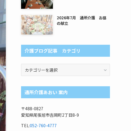
2026年7月 通所介護 お昼
の献立
介護ブログ記事 カテゴリ
介
護
ブ
ロ
通所介護あおい 案内
グ
記
事
〒488-0827
カ
愛知県尾張旭市吉岡町2丁目8-9
テ
ゴ
TEL:
052-760-4777