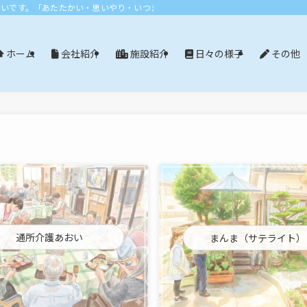
おいです。「あたたかい・思いやり・いつまでも」エリア：尾張旭市・長久手市・
会社紹介
施設紹介
日々の様子
その他
ホーム
通所介護あおい
まんま（サテライト）