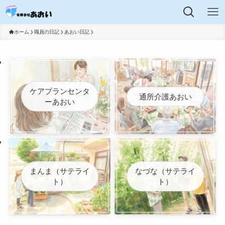
ホーム
職員の日記
あおい日記
ケアプランセンタ
通所介護あおい
ーあおい
まんま（サテライ
なづな（サテライ
ト）
ト）