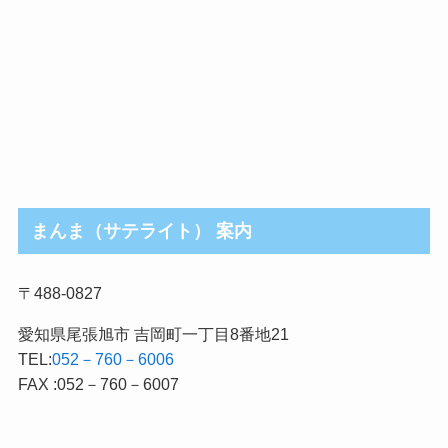
まんま（サテライト） 案内
〒488-0827
愛知県尾張旭市 吉岡町一丁目8番地21
TEL:
052－760－6006
FAX :052－760－6007