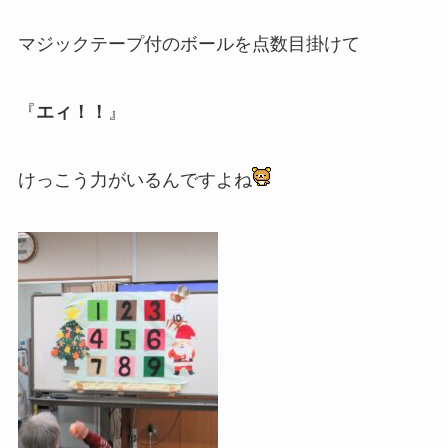
マジックテープ付のボールを点数目掛けて
『
エィ！！
』
けっこう力がいるんですよね