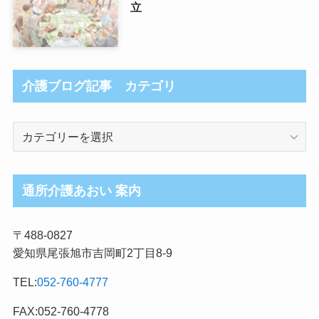
立
介護ブログ記事 カテゴリ
介
護
ブ
ロ
通所介護あおい 案内
グ
記
〒488-0827
事
愛知県尾張旭市吉岡町2丁目8-9
カ
テ
TEL:
052-760-4777
ゴ
リ
FAX:052-760-4778