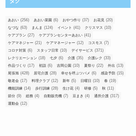
タグ
(256)
(6)
(37)
(20)
あおい
あおい菜園
おやつ作り
お花見
(63)
(124)
(41)
(10)
なづな
まんま
イベント
クリスマス
(27)
(41)
ケアプラン
ケアプランセンターあおい
(21)
(12)
(7)
ケアマネジャー
ケアマネージャー
コスモス
(6)
(10)
(371)
コロナ対策
スタッフ日常
デイサービス
(18)
(6)
(35)
(33)
レクリエーション
七夕
介護
介護レク
(17)
(6)
(10)
(22)
(13)
作品づくり
初詣
吉岡公園
夏祭り
外出
(428)
(28)
(6)
(15)
尾張旭
居宅介護
幸せを呼ぶツバメ
感染予防
(17)
(12)
(5)
(10)
(19)
敬老会
料理クラブ
新年
日曜日
春
(14)
(28)
(4)
(5)
(11)
機能訓練
歩行訓練
生け花
研修
秋
(9)
(4)
(7)
(4)
(317)
節分
総務
自動販売機
豆まき
通所介護
(12)
運動会