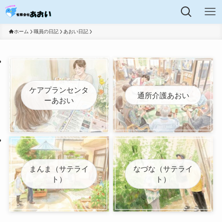
ホーム
職員の日記
あおい日記
ケアプランセンタ
通所介護あおい
ーあおい
まんま（サテライ
なづな（サテライ
ト）
ト）