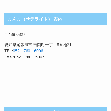
まんま（サテライト） 案内
〒488-0827
愛知県尾張旭市 吉岡町一丁目8番地21
TEL:
052－760－6006
FAX :052－760－6007