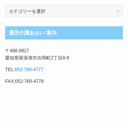
介
護
ブ
ロ
通所介護あおい 案内
グ
記
〒488-0827
事
愛知県尾張旭市吉岡町2丁目8-9
カ
テ
TEL:
052-760-4777
ゴ
リ
FAX:052-760-4778