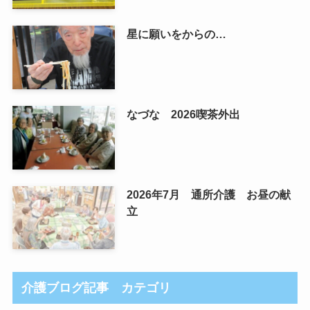
星に願いをからの…
なづな 2026喫茶外出
2026年7月 通所介護 お昼の献
立
介護ブログ記事 カテゴリ