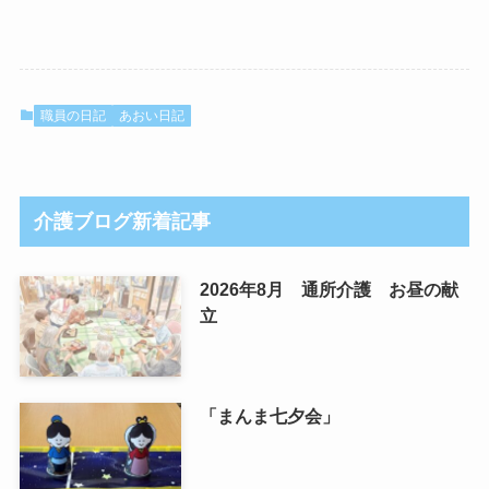
職員の日記
あおい日記
介護ブログ新着記事
2026年8月 通所介護 お昼の献
立
「まんま七夕会」