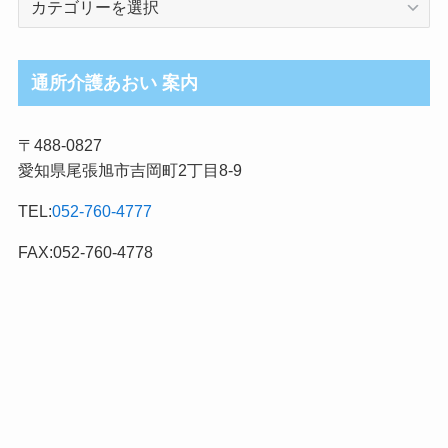
護
ブ
ロ
通所介護あおい 案内
グ
記
〒488-0827
事
愛知県尾張旭市吉岡町2丁目8-9
カ
テ
TEL:
052-760-4777
ゴ
リ
FAX:052-760-4778