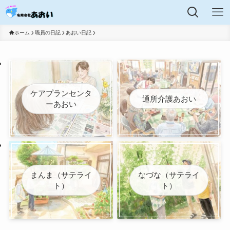
ホーム
職員の日記
あおい日記
ケアプランセンタ
通所介護あおい
ーあおい
まんま（サテライ
なづな（サテライ
ト）
ト）