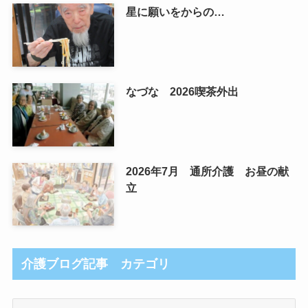
星に願いをからの…
なづな 2026喫茶外出
2026年7月 通所介護 お昼の献
立
介護ブログ記事 カテゴリ
介