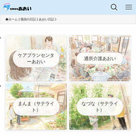
ホーム
職員の日記
あおい日記
ケアプランセンタ
通所介護あおい
ーあおい
まんま（サテライ
なづな（サテライ
ト）
ト）