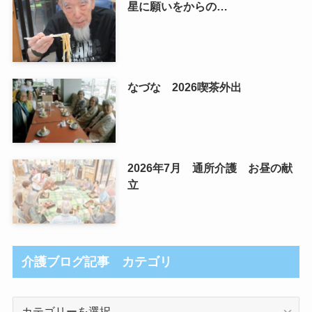
星に願いをからの…
なづな 2026喫茶外出
2026年7月 通所介護 お昼の献
立
介護ブログ記事 カテゴリ
介