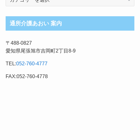
護
ブ
ロ
通所介護あおい 案内
グ
記
〒488-0827
事
愛知県尾張旭市吉岡町2丁目8-9
カ
テ
TEL:
052-760-4777
ゴ
リ
FAX:052-760-4778