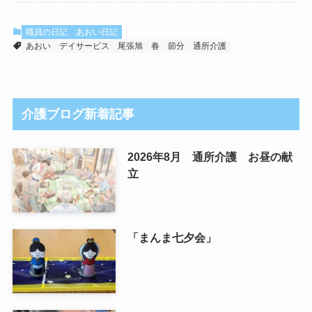
職員の日記
あおい日記
あおい
デイサービス
尾張旭
春
節分
通所介護
介護ブログ新着記事
2026年8月 通所介護 お昼の献
立
「まんま七夕会」