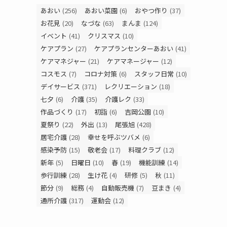
あおい
(256)
あおい菜園
(6)
おやつ作り
(37)
お花見
(20)
なづな
(63)
まんま
(124)
イベント
(41)
クリスマス
(10)
ケアプラン
(27)
ケアプランセンターあおい
(41)
ケアマネジャー
(21)
ケアマネージャー
(12)
コスモス
(7)
コロナ対策
(6)
スタッフ日常
(10)
デイサービス
(371)
レクリエーション
(18)
七夕
(6)
介護
(35)
介護レク
(33)
作品づくり
(17)
初詣
(6)
吉岡公園
(10)
夏祭り
(22)
外出
(13)
尾張旭
(428)
居宅介護
(28)
幸せを呼ぶツバメ
(6)
感染予防
(15)
敬老会
(17)
料理クラブ
(12)
新年
(5)
日曜日
(10)
春
(19)
機能訓練
(14)
歩行訓練
(28)
生け花
(4)
研修
(5)
秋
(11)
節分
(9)
総務
(4)
自動販売機
(7)
豆まき
(4)
通所介護
(317)
運動会
(12)