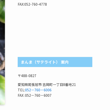
リ
FAX:052-760-4778
まんま（サテライト） 案内
〒488-0827
愛知県尾張旭市 吉岡町一丁目8番地21
TEL:
052－760－6006
FAX :052－760－6007