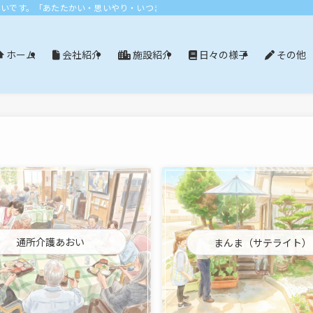
おいです。「あたたかい・思いやり・いつまでも」エリア：尾張旭市・長久手市・
会社紹介
施設紹介
日々の様子
その他
ホーム
通所介護あおい
まんま（サテライト）