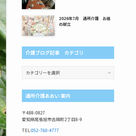
2026年7月 通所介護 お昼
の献立
介護ブログ記事 カテゴリ
介
護
ブ
ロ
通所介護あおい 案内
グ
記
事
〒488-0827
カ
愛知県尾張旭市吉岡町2丁目8-9
テ
ゴ
TEL:
052-760-4777