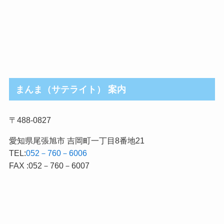
まんま（サテライト） 案内
〒488-0827
愛知県尾張旭市 吉岡町一丁目8番地21
TEL:
052－760－6006
FAX :052－760－6007