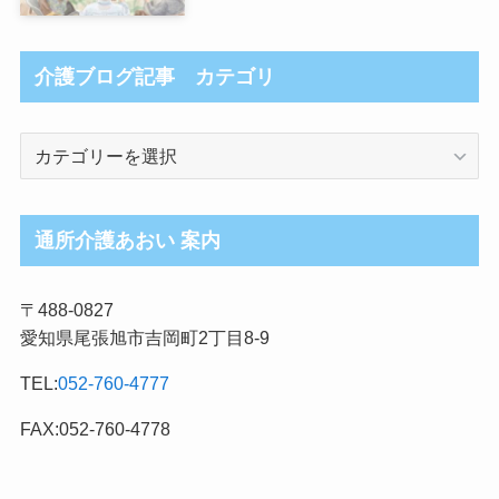
介護ブログ記事 カテゴリ
介
護
ブ
ロ
通所介護あおい 案内
グ
記
〒488-0827
事
愛知県尾張旭市吉岡町2丁目8-9
カ
テ
TEL:
052-760-4777
ゴ
リ
FAX:052-760-4778