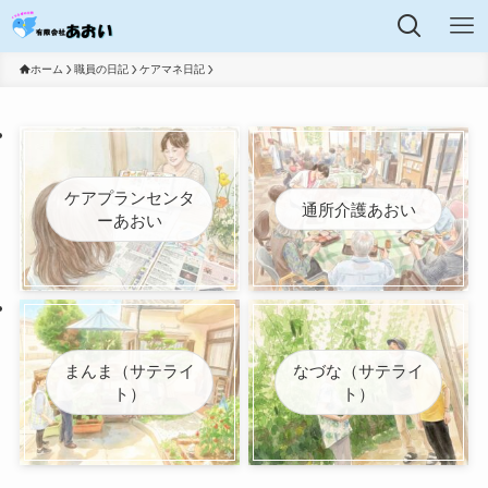
ホーム
職員の日記
ケアマネ日記
ケアプランセンタ
通所介護あおい
ーあおい
まんま（サテライ
なづな（サテライ
ト）
ト）