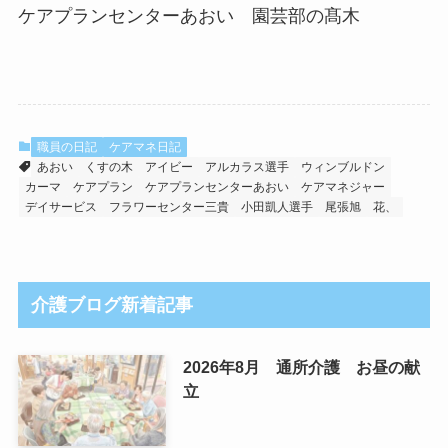
ケアプランセンターあおい 園芸部の髙木
職員の日記
ケアマネ日記
あおい
くすの木
アイビー
アルカラス選手
ウィンブルドン
カーマ
ケアプラン
ケアプランセンターあおい
ケアマネジャー
デイサービス
フラワーセンター三貴
小田凱人選手
尾張旭
花、
介護ブログ新着記事
2026年8月 通所介護 お昼の献
立