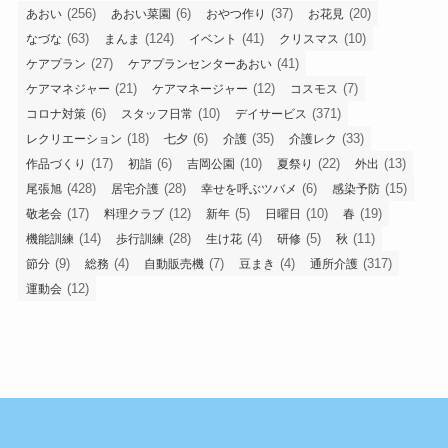
(256)
(6)
(37)
(20)
あおい
あおい菜園
おやつ作り
お花見
(63)
(124)
(41)
(10)
なづな
まんま
イベント
クリスマス
(27)
(41)
ケアプラン
ケアプランセンターあおい
(21)
(12)
(7)
ケアマネジャー
ケアマネージャー
コスモス
(6)
(10)
(371)
コロナ対策
スタッフ日常
デイサービス
(18)
(6)
(35)
(33)
レクリエーション
七夕
介護
介護レク
(17)
(6)
(10)
(22)
(13)
作品づくり
初詣
吉岡公園
夏祭り
外出
(428)
(28)
(6)
(15)
尾張旭
居宅介護
幸せを呼ぶツバメ
感染予防
(17)
(12)
(5)
(10)
(19)
敬老会
料理クラブ
新年
日曜日
春
(14)
(28)
(4)
(5)
(11)
機能訓練
歩行訓練
生け花
研修
秋
(9)
(4)
(7)
(4)
(317)
節分
総務
自動販売機
豆まき
通所介護
(12)
運動会