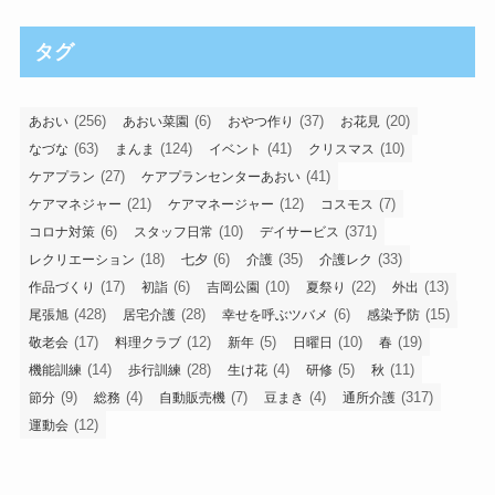
タグ
(256)
(6)
(37)
(20)
あおい
あおい菜園
おやつ作り
お花見
(63)
(124)
(41)
(10)
なづな
まんま
イベント
クリスマス
(27)
(41)
ケアプラン
ケアプランセンターあおい
(21)
(12)
(7)
ケアマネジャー
ケアマネージャー
コスモス
(6)
(10)
(371)
コロナ対策
スタッフ日常
デイサービス
(18)
(6)
(35)
(33)
レクリエーション
七夕
介護
介護レク
(17)
(6)
(10)
(22)
(13)
作品づくり
初詣
吉岡公園
夏祭り
外出
(428)
(28)
(6)
(15)
尾張旭
居宅介護
幸せを呼ぶツバメ
感染予防
(17)
(12)
(5)
(10)
(19)
敬老会
料理クラブ
新年
日曜日
春
(14)
(28)
(4)
(5)
(11)
機能訓練
歩行訓練
生け花
研修
秋
(9)
(4)
(7)
(4)
(317)
節分
総務
自動販売機
豆まき
通所介護
(12)
運動会