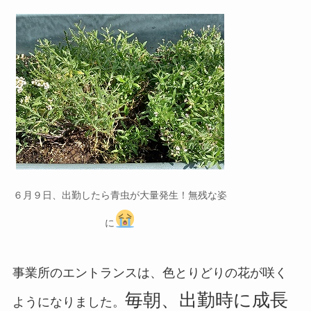
６月９日、出勤したら青虫が大量発生！無残な姿
に
事業所のエントラ
ンスは、色とりどりの花が咲く
毎朝、出勤時に成長
ようになりました。