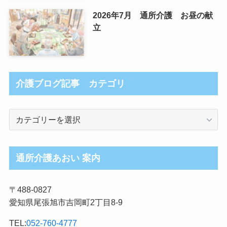
2026年7月 通所介護 お昼の献
立
介護ブログ記事 カテゴリ
介
護
ブ
ロ
通所介護あおい 案内
グ
記
〒488-0827
事
愛知県尾張旭市吉岡町2丁目8-9
カ
テ
TEL:
052-760-4777