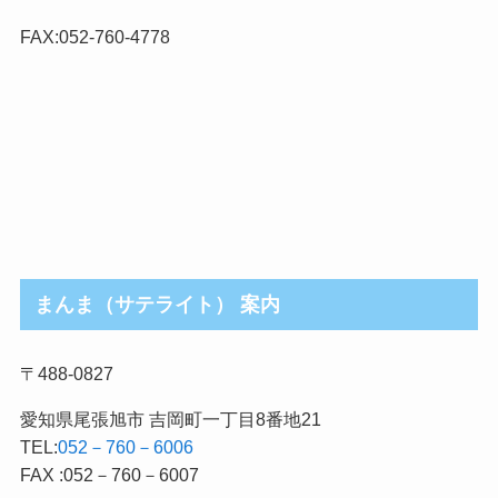
ゴ
リ
FAX:052-760-4778
まんま（サテライト） 案内
〒488-0827
愛知県尾張旭市 吉岡町一丁目8番地21
TEL:
052－760－6006
FAX :052－760－6007