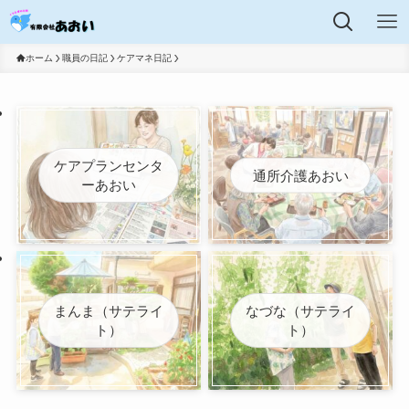
ホーム
職員の日記
ケアマネ日記
ケアプランセンタ
通所介護あおい
ーあおい
まんま（サテライ
なづな（サテライ
ト）
ト）