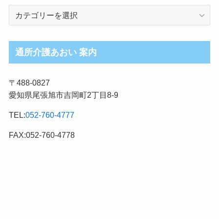
介
護
ブ
ロ
通所介護あおい 案内
グ
記
〒488-0827
事
愛知県尾張旭市吉岡町2丁目8-9
カ
テ
TEL:
052-760-4777
ゴ
リ
FAX:052-760-4778