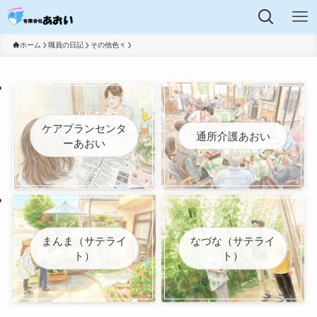
ホーム
職員の日記
その他色々
ケアプランセンタ
通所介護あおい
ーあおい
まんま（サテライ
なづな（サテライ
ト）
ト）