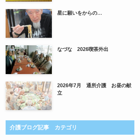
星に願いをからの…
なづな 2026喫茶外出
2026年7月 通所介護 お昼の献
立
介護ブログ記事 カテゴリ