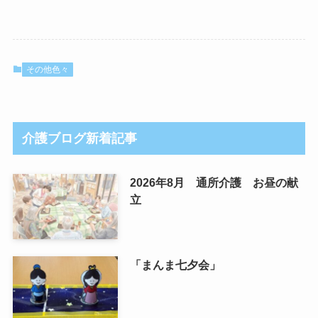
その他色々
介護ブログ新着記事
2026年8月 通所介護 お昼の献
立
「まんま七夕会」