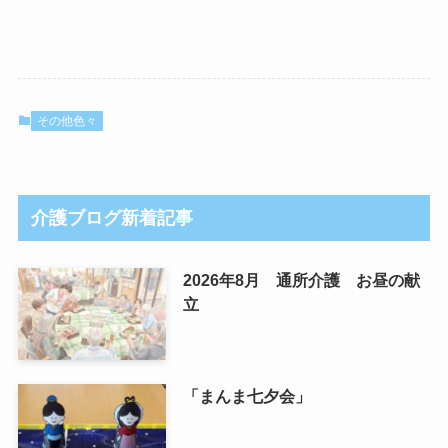
その他色々
介護ブログ新着記事
2026年8月 通所介護 お昼の献
立
「まんま七夕会」