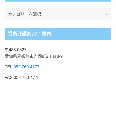
介
護
ブ
ロ
通所介護あおい 案内
グ
記
〒488-0827
事
愛知県尾張旭市吉岡町2丁目8-9
カ
テ
TEL:
052-760-4777
ゴ
リ
FAX:052-760-4778