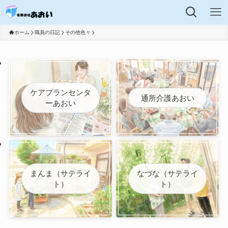
ホーム
職員の日記
その他色々
ケアプランセンタ
通所介護あおい
ーあおい
まんま（サテライ
なづな（サテライ
ト）
ト）