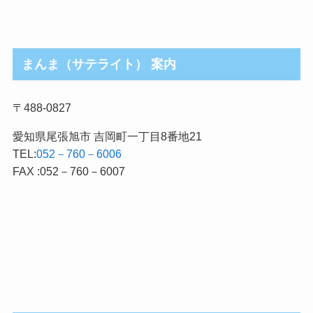
まんま（サテライト） 案内
〒488-0827
愛知県尾張旭市 吉岡町一丁目8番地21
TEL:
052－760－6006
FAX :052－760－6007