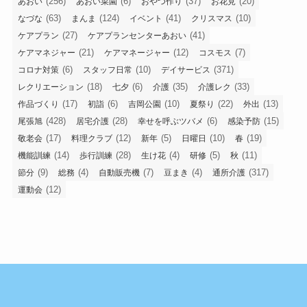
(256)
(6)
(37)
(20)
あおい
あおい菜園
おやつ作り
お花見
(63)
(124)
(41)
(10)
なづな
まんま
イベント
クリスマス
(27)
(41)
ケアプラン
ケアプランセンターあおい
(21)
(12)
(7)
ケアマネジャー
ケアマネージャー
コスモス
(6)
(10)
(371)
コロナ対策
スタッフ日常
デイサービス
(18)
(6)
(35)
(33)
レクリエーション
七夕
介護
介護レク
(17)
(6)
(10)
(22)
(13)
作品づくり
初詣
吉岡公園
夏祭り
外出
(428)
(28)
(6)
(15)
尾張旭
居宅介護
幸せを呼ぶツバメ
感染予防
(17)
(12)
(5)
(10)
(19)
敬老会
料理クラブ
新年
日曜日
春
(14)
(28)
(4)
(5)
(11)
機能訓練
歩行訓練
生け花
研修
秋
(9)
(4)
(7)
(4)
(317)
節分
総務
自動販売機
豆まき
通所介護
(12)
運動会