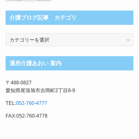
介護ブログ記事 カテゴリ
介
護
ブ
ロ
通所介護あおい 案内
グ
記
〒488-0827
事
愛知県尾張旭市吉岡町2丁目8-9
カ
テ
TEL:
052-760-4777
ゴ
リ
FAX:052-760-4778