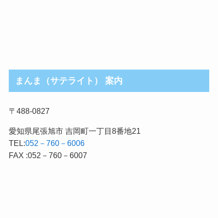
まんま（サテライト） 案内
〒488-0827
愛知県尾張旭市 吉岡町一丁目8番地21
TEL:
052－760－6006
FAX :052－760－6007