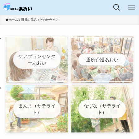
ホーム
職員の日記
その他色々
ケアプランセンタ
通所介護あおい
ーあおい
まんま（サテライ
なづな（サテライ
ト）
ト）