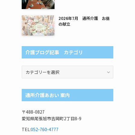
2026年7月 通所介護 お昼
の献立
介護ブログ記事 カテゴリ
介
護
ブ
ロ
通所介護あおい 案内
グ
記
事
〒488-0827
カ
愛知県尾張旭市吉岡町2丁目8-9
テ
ゴ
TEL:
052-760-4777