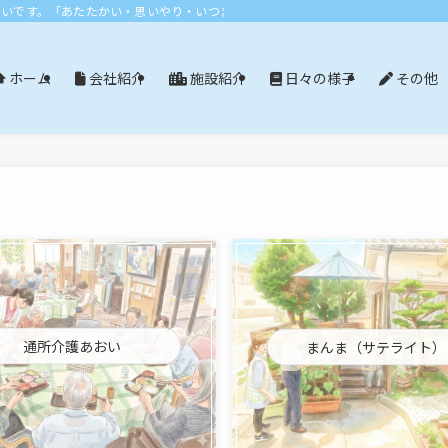
おいです。「あたたかい・思いやり・いつまでも」エリア：尾張旭市・長久手市・
会社紹介
施設紹介
日々の様子
その他
ホーム
通所介護あおい
まんま（サテライト）