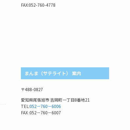
リ
FAX:052-760-4778
まんま（サテライト） 案内
〒488-0827
愛知県尾張旭市 吉岡町一丁目8番地21
TEL:
052－760－6006
FAX :052－760－6007