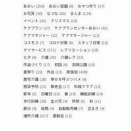
あおい
(256)
あおい菜園
(6)
おやつ作り
(37)
お花見
(20)
なづな
(63)
まんま
(124)
イベント
(41)
クリスマス
(10)
ケアプラン
(27)
ケアプランセンターあおい
(41)
ケアマネジャー
(21)
ケアマネージャー
(12)
コスモス
(7)
コロナ対策
(6)
スタッフ日常
(10)
デイサービス
(371)
レクリエーション
(18)
七夕
(6)
介護
(35)
介護レク
(33)
作品づくり
(17)
初詣
(6)
吉岡公園
(10)
夏祭り
(22)
外出
(13)
尾張旭
(428)
居宅介護
(28)
幸せを呼ぶツバメ
(6)
感染予防
(15)
敬老会
(17)
料理クラブ
(12)
新年
(5)
日曜日
(10)
春
(19)
機能訓練
(14)
歩行訓練
(28)
生け花
(4)
研修
(5)
秋
(11)
節分
(9)
総務
(4)
自動販売機
(7)
豆まき
(4)
通所介護
(317)
運動会
(12)