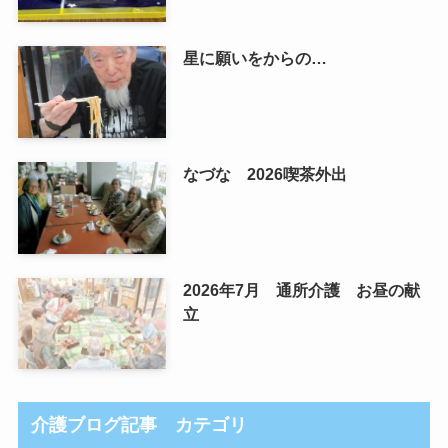
星に願いをからの…
なづな 2026喫茶外出
2026年7月 通所介護 お昼の献
立
介護ブログ記事 カテゴリ