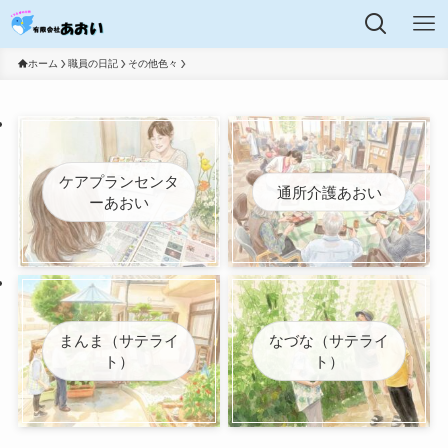
ホーム
職員の日記
その他色々
ケアプランセンタ
通所介護あおい
ーあおい
まんま（サテライ
なづな（サテライ
ト）
ト）