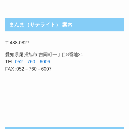
まんま（サテライト） 案内
〒488-0827
愛知県尾張旭市 吉岡町一丁目8番地21
TEL:
052－760－6006
FAX :052－760－6007