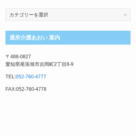
介
護
ブ
ロ
通所介護あおい 案内
グ
記
〒488-0827
事
愛知県尾張旭市吉岡町2丁目8-9
カ
テ
TEL:
052-760-4777
ゴ
リ
FAX:052-760-4778