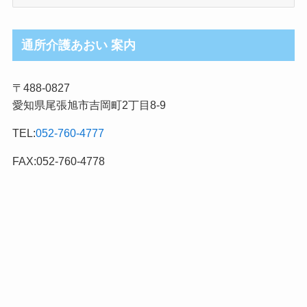
護
ブ
ロ
通所介護あおい 案内
グ
記
〒488-0827
事
愛知県尾張旭市吉岡町2丁目8-9
カ
テ
TEL:
052-760-4777
ゴ
リ
FAX:052-760-4778