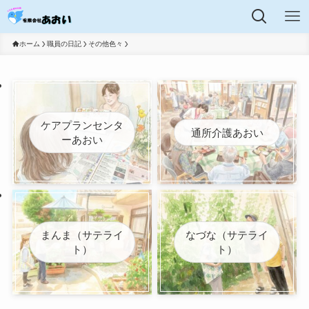
ホーム
職員の日記
その他色々
ケアプランセンタ
通所介護あおい
ーあおい
まんま（サテライ
なづな（サテライ
ト）
ト）