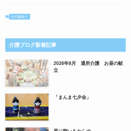
その他色々
介護ブログ新着記事
2026年8月 通所介護 お昼の献
立
「まんま七夕会」
星に願いをからの…