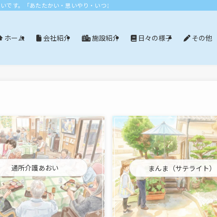
おいです。「あたたかい・思いやり・いつまでも」エリア：尾張旭市・長久手市・
会社紹介
施設紹介
日々の様子
その他
ホーム
通所介護あおい
まんま（サテライト）