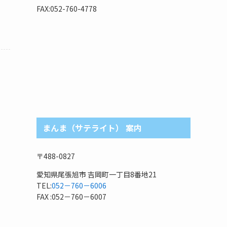
リ
FAX:052-760-4778
まんま（サテライト） 案内
〒488-0827
愛知県尾張旭市 吉岡町一丁目8番地21
TEL:
052－760－6006
FAX :052－760－6007