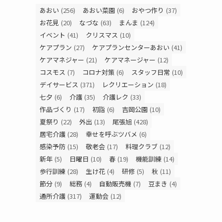
あおい
(256)
あおい菜園
(6)
おやつ作り
(37)
お花見
(20)
なづな
(63)
まんま
(124)
イベント
(41)
クリスマス
(10)
ケアプラン
(27)
ケアプランセンターあおい
(41)
ケアマネジャー
(21)
ケアマネージャー
(12)
コスモス
(7)
コロナ対策
(6)
スタッフ日常
(10)
デイサービス
(371)
レクリエーション
(18)
七夕
(6)
介護
(35)
介護レク
(33)
作品づくり
(17)
初詣
(6)
吉岡公園
(10)
夏祭り
(22)
外出
(13)
尾張旭
(428)
居宅介護
(28)
幸せを呼ぶツバメ
(6)
感染予防
(15)
敬老会
(17)
料理クラブ
(12)
新年
(5)
日曜日
(10)
春
(19)
機能訓練
(14)
歩行訓練
(28)
生け花
(4)
研修
(5)
秋
(11)
節分
(9)
総務
(4)
自動販売機
(7)
豆まき
(4)
通所介護
(317)
運動会
(12)