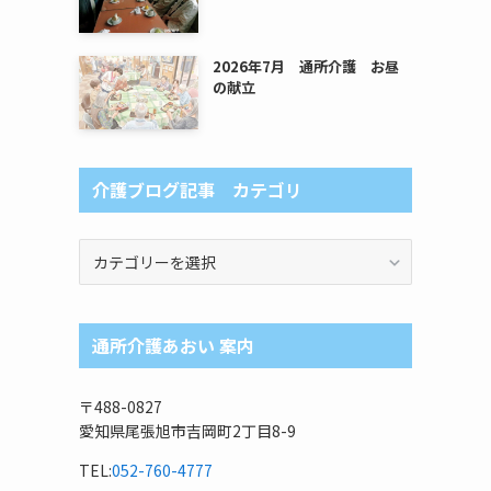
2026年7月 通所介護 お昼
の献立
し
介護ブログ記事 カテゴリ
介
護
ブ
ロ
通所介護あおい 案内
グ
記
事
〒488-0827
カ
愛知県尾張旭市吉岡町2丁目8-9
テ
ゴ
TEL:
052-760-4777