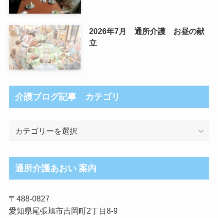
2026年7月 通所介護 お昼の献
立
介護ブログ記事 カテゴリ
介
護
ブ
ロ
通所介護あおい 案内
グ
記
〒488-0827
事
愛知県尾張旭市吉岡町2丁目8-9
カ