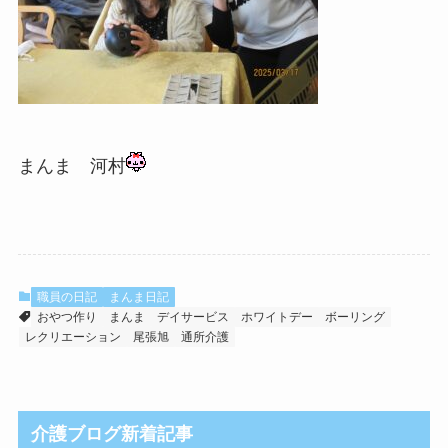
まんま 河村
職員の日記
まんま日記
おやつ作り
まんま
デイサービス
ホワイトデー
ボーリング
レクリエーション
尾張旭
通所介護
介護ブログ新着記事