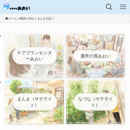
ホーム
職員の日記
まんま日記
ケアプランセンタ
通所介護あおい
ーあおい
まんま（サテライ
なづな（サテライ
ト）
ト）