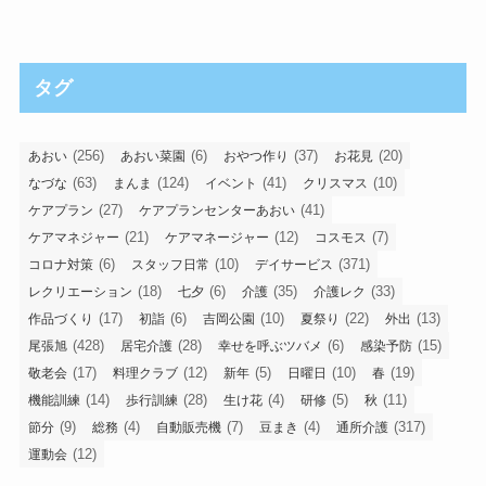
タグ
(256)
(6)
(37)
(20)
あおい
あおい菜園
おやつ作り
お花見
(63)
(124)
(41)
(10)
なづな
まんま
イベント
クリスマス
(27)
(41)
ケアプラン
ケアプランセンターあおい
(21)
(12)
(7)
ケアマネジャー
ケアマネージャー
コスモス
(6)
(10)
(371)
コロナ対策
スタッフ日常
デイサービス
(18)
(6)
(35)
(33)
レクリエーション
七夕
介護
介護レク
(17)
(6)
(10)
(22)
(13)
作品づくり
初詣
吉岡公園
夏祭り
外出
(428)
(28)
(6)
(15)
尾張旭
居宅介護
幸せを呼ぶツバメ
感染予防
(17)
(12)
(5)
(10)
(19)
敬老会
料理クラブ
新年
日曜日
春
(14)
(28)
(4)
(5)
(11)
機能訓練
歩行訓練
生け花
研修
秋
(9)
(4)
(7)
(4)
(317)
節分
総務
自動販売機
豆まき
通所介護
(12)
運動会