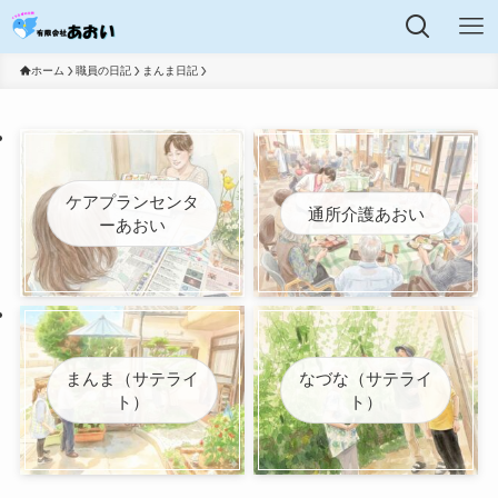
ホーム
職員の日記
まんま日記
ケアプランセンタ
通所介護あおい
ーあおい
まんま（サテライ
なづな（サテライ
ト）
ト）