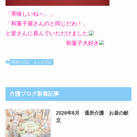
「美味しいね～。」
「和菓子屋さんのと同じだわ！」
と皆さんに喜んでいただけました
和菓子大好き
職員の日記
まんま日記
介護ブログ新着記事
2026年8月 通所介護 お昼の献
立