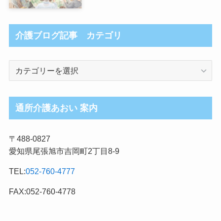
介護ブログ記事 カテゴリ
介
護
ブ
ロ
通所介護あおい 案内
グ
記
〒488-0827
事
愛知県尾張旭市吉岡町2丁目8-9
カ
テ
TEL:
052-760-4777
ゴ
リ
FAX:052-760-4778