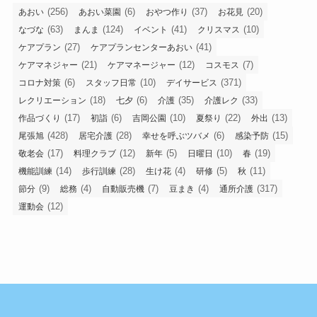
(256)
(6)
(37)
(20)
あおい
あおい菜園
おやつ作り
お花見
(63)
(124)
(41)
(10)
なづな
まんま
イベント
クリスマス
(27)
(41)
ケアプラン
ケアプランセンターあおい
(21)
(12)
(7)
ケアマネジャー
ケアマネージャー
コスモス
(6)
(10)
(371)
コロナ対策
スタッフ日常
デイサービス
(18)
(6)
(35)
(33)
レクリエーション
七夕
介護
介護レク
(17)
(6)
(10)
(22)
(13)
作品づくり
初詣
吉岡公園
夏祭り
外出
(428)
(28)
(6)
(15)
尾張旭
居宅介護
幸せを呼ぶツバメ
感染予防
(17)
(12)
(5)
(10)
(19)
敬老会
料理クラブ
新年
日曜日
春
(14)
(28)
(4)
(5)
(11)
機能訓練
歩行訓練
生け花
研修
秋
(9)
(4)
(7)
(4)
(317)
節分
総務
自動販売機
豆まき
通所介護
(12)
運動会