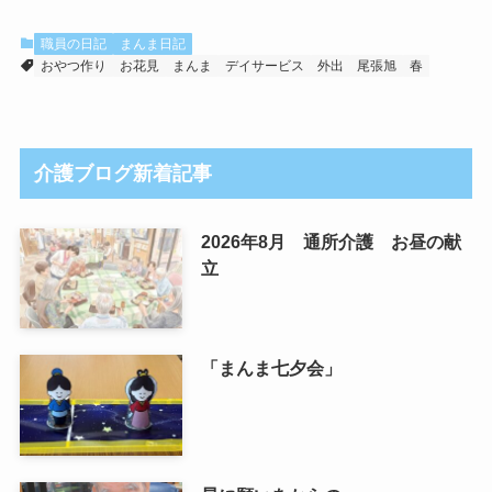
職員の日記
まんま日記
おやつ作り
お花見
まんま
デイサービス
外出
尾張旭
春
介護ブログ新着記事
2026年8月 通所介護 お昼の献
立
「まんま七夕会」