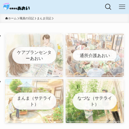
ホーム
職員の日記
まんま日記
ケアプランセンタ
通所介護あおい
ーあおい
まんま（サテライ
なづな（サテライ
ト）
ト）