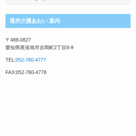
護
ブ
ロ
通所介護あおい 案内
グ
記
〒488-0827
事
愛知県尾張旭市吉岡町2丁目8-9
カ
テ
TEL:
052-760-4777
ゴ
リ
FAX:052-760-4778