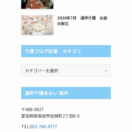
2026年7月 通所介護 お昼
の献立
介護ブログ記事 カテゴリ
介
護
ブ
ロ
通所介護あおい 案内
グ
記
事
〒488-0827
カ
愛知県尾張旭市吉岡町2丁目8-9
テ
ゴ
TEL:
052-760-4777