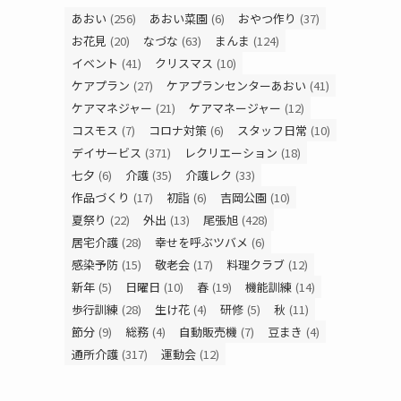
あおい
(256)
あおい菜園
(6)
おやつ作り
(37)
お花見
(20)
なづな
(63)
まんま
(124)
イベント
(41)
クリスマス
(10)
ケアプラン
(27)
ケアプランセンターあおい
(41)
ケアマネジャー
(21)
ケアマネージャー
(12)
コスモス
(7)
コロナ対策
(6)
スタッフ日常
(10)
デイサービス
(371)
レクリエーション
(18)
七夕
(6)
介護
(35)
介護レク
(33)
作品づくり
(17)
初詣
(6)
吉岡公園
(10)
夏祭り
(22)
外出
(13)
尾張旭
(428)
居宅介護
(28)
幸せを呼ぶツバメ
(6)
感染予防
(15)
敬老会
(17)
料理クラブ
(12)
新年
(5)
日曜日
(10)
春
(19)
機能訓練
(14)
歩行訓練
(28)
生け花
(4)
研修
(5)
秋
(11)
節分
(9)
総務
(4)
自動販売機
(7)
豆まき
(4)
通所介護
(317)
運動会
(12)