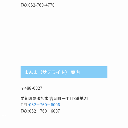
リ
FAX:052-760-4778
まんま（サテライト） 案内
〒488-0827
愛知県尾張旭市 吉岡町一丁目8番地21
TEL:
052－760－6006
FAX :052－760－6007