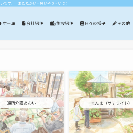
おいです。「あたたかい・思いやり・いつまでも」エリア：尾張旭市・長久手市・
会社紹介
施設紹介
日々の様子
その他
ホーム
通所介護あおい
まんま（サテライト）