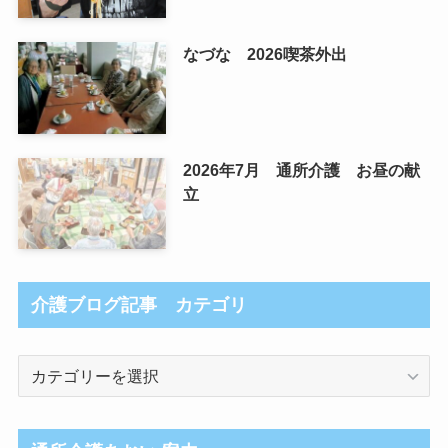
なづな 2026喫茶外出
2026年7月 通所介護 お昼の献
立
介護ブログ記事 カテゴリ
介
護
ブ
ロ