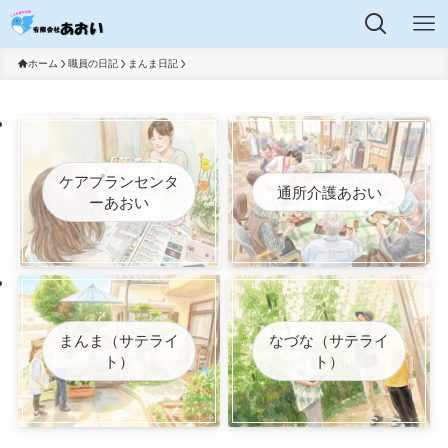
ホーム
職員の日記
まんま日記
ケアプランセンタ
通所介護あおい
ーあおい
まんま（サテライ
なづな（サテライ
ト）
ト）