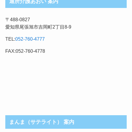
通所介護あおい 案内
グ
記
〒488-0827
事
愛知県尾張旭市吉岡町2丁目8-9
カ
テ
TEL:
052-760-4777
ゴ
リ
FAX:052-760-4778
まんま（サテライト） 案内