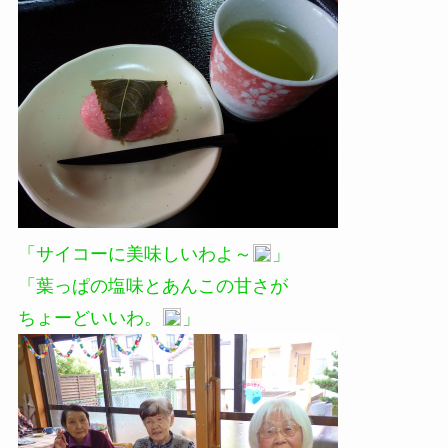
「サイコーに美味しいわよ～
」
「葉っぱの塩味とあんこの甘さが
ちょーどいいわ。
」