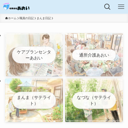
ホーム
職員の日記
まんま日記
ケアプランセンタ
通所介護あおい
ーあおい
まんま（サテライ
なづな（サテライ
ト）
ト）