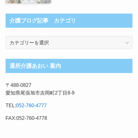
介護ブログ記事 カテゴリ
介
護
ブ
ロ
通所介護あおい 案内
グ
記
〒488-0827
事
愛知県尾張旭市吉岡町2丁目8-9
カ
テ
TEL:
052-760-4777
ゴ
リ
FAX:052-760-4778