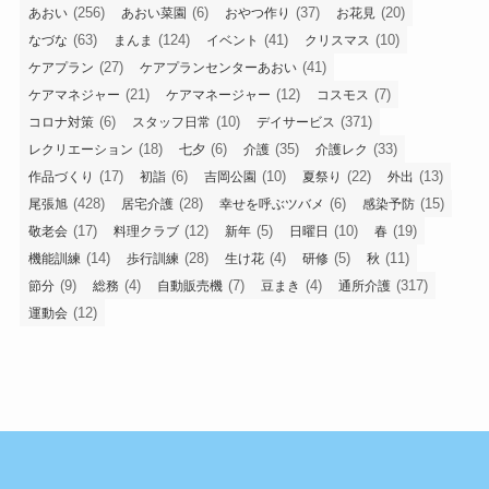
(256)
(6)
(37)
(20)
あおい
あおい菜園
おやつ作り
お花見
(63)
(124)
(41)
(10)
なづな
まんま
イベント
クリスマス
(27)
(41)
ケアプラン
ケアプランセンターあおい
(21)
(12)
(7)
ケアマネジャー
ケアマネージャー
コスモス
(6)
(10)
(371)
コロナ対策
スタッフ日常
デイサービス
(18)
(6)
(35)
(33)
レクリエーション
七夕
介護
介護レク
(17)
(6)
(10)
(22)
(13)
作品づくり
初詣
吉岡公園
夏祭り
外出
(428)
(28)
(6)
(15)
尾張旭
居宅介護
幸せを呼ぶツバメ
感染予防
(17)
(12)
(5)
(10)
(19)
敬老会
料理クラブ
新年
日曜日
春
(14)
(28)
(4)
(5)
(11)
機能訓練
歩行訓練
生け花
研修
秋
(9)
(4)
(7)
(4)
(317)
節分
総務
自動販売機
豆まき
通所介護
(12)
運動会