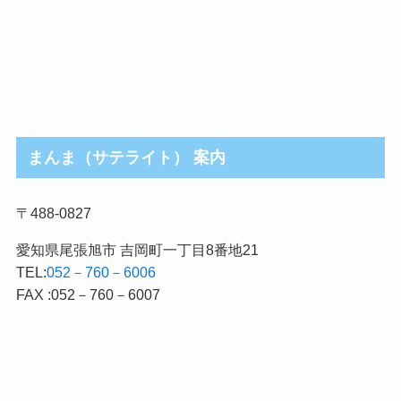
まんま（サテライト） 案内
〒488-0827
愛知県尾張旭市 吉岡町一丁目8番地21
TEL:
052－760－6006
FAX :052－760－6007