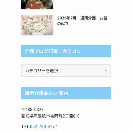
2026年7月 通所介護 お昼
の献立
介護ブログ記事 カテゴリ
介
護
ブ
ロ
通所介護あおい 案内
グ
記
事
〒488-0827
カ
愛知県尾張旭市吉岡町2丁目8-9
テ
ゴ
TEL:
052-760-4777