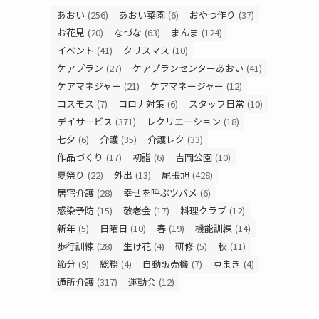
あおい
(256)
あおい菜園
(6)
おやつ作り
(37)
お花見
(20)
なづな
(63)
まんま
(124)
イベント
(41)
クリスマス
(10)
ケアプラン
(27)
ケアプランセンターあおい
(41)
ケアマネジャー
(21)
ケアマネージャー
(12)
コスモス
(7)
コロナ対策
(6)
スタッフ日常
(10)
デイサービス
(371)
レクリエーション
(18)
七夕
(6)
介護
(35)
介護レク
(33)
作品づくり
(17)
初詣
(6)
吉岡公園
(10)
夏祭り
(22)
外出
(13)
尾張旭
(428)
居宅介護
(28)
幸せを呼ぶツバメ
(6)
感染予防
(15)
敬老会
(17)
料理クラブ
(12)
新年
(5)
日曜日
(10)
春
(19)
機能訓練
(14)
歩行訓練
(28)
生け花
(4)
研修
(5)
秋
(11)
節分
(9)
総務
(4)
自動販売機
(7)
豆まき
(4)
通所介護
(317)
運動会
(12)