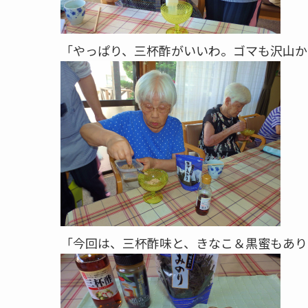
「やっぱり、三杯酢がいいわ。ゴマも沢山か
「今回は、三杯酢味と、きなこ＆黒蜜もあり