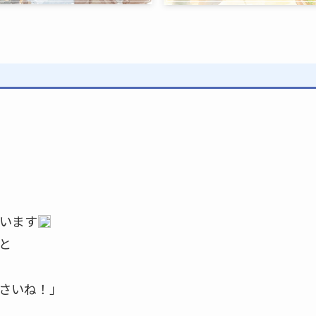
います
と
さいね！」