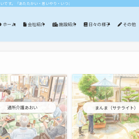
おいです。「あたたかい・思いやり・いつまでも」エリア：尾張旭市・長久手市・
会社紹介
施設紹介
日々の様子
その他
ホーム
通所介護あおい
まんま（サテライト）