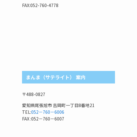
リ
FAX:052-760-4778
まんま（サテライト） 案内
〒488-0827
愛知県尾張旭市 吉岡町一丁目8番地21
TEL:
052－760－6006
FAX :052－760－6007