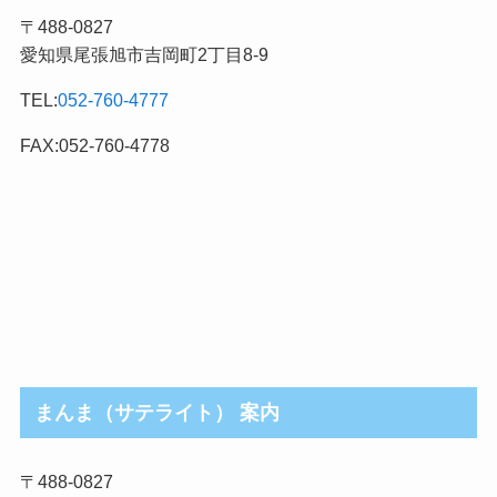
記
〒488-0827
事
愛知県尾張旭市吉岡町2丁目8-9
カ
テ
TEL:
052-760-4777
ゴ
リ
FAX:052-760-4778
まんま（サテライト） 案内
〒488-0827