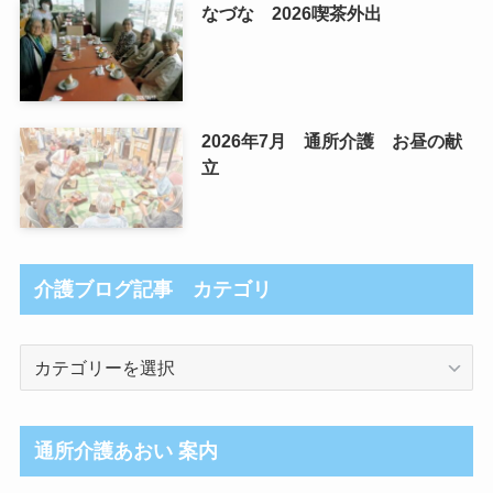
なづな 2026喫茶外出
2026年7月 通所介護 お昼の献
立
介護ブログ記事 カテゴリ
介
護
ブ
ロ
通所介護あおい 案内
グ