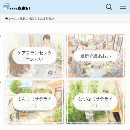
ホーム
職員の日記
まんま日記
ケアプランセンタ
通所介護あおい
ーあおい
まんま（サテライ
なづな（サテライ
ト）
ト）