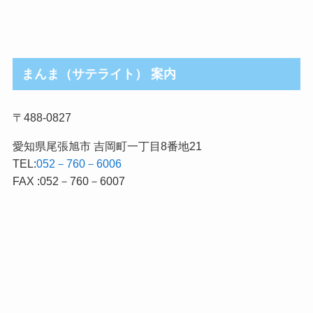
まんま（サテライト） 案内
〒488-0827
愛知県尾張旭市 吉岡町一丁目8番地21
TEL:
052－760－6006
FAX :052－760－6007