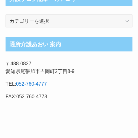
介
護
ブ
ロ
通所介護あおい 案内
グ
記
〒488-0827
事
愛知県尾張旭市吉岡町2丁目8-9
カ
テ
TEL:
052-760-4777
ゴ
リ
FAX:052-760-4778