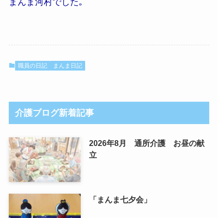
まんま河村でした｡
職員の日記
まんま日記
介護ブログ新着記事
2026年8月 通所介護 お昼の献
立
「まんま七夕会」