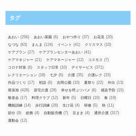
タグ
(256)
(6)
(37)
(20)
あおい
あおい菜園
おやつ作り
お花見
(63)
(124)
(41)
(10)
なづな
まんま
イベント
クリスマス
(27)
(41)
ケアプラン
ケアプランセンターあおい
(21)
(12)
(7)
ケアマネジャー
ケアマネージャー
コスモス
(6)
(10)
(371)
コロナ対策
スタッフ日常
デイサービス
(18)
(6)
(35)
(33)
レクリエーション
七夕
介護
介護レク
(17)
(6)
(10)
(22)
(13)
作品づくり
初詣
吉岡公園
夏祭り
外出
(428)
(28)
(6)
(15)
尾張旭
居宅介護
幸せを呼ぶツバメ
感染予防
(17)
(12)
(5)
(10)
(19)
敬老会
料理クラブ
新年
日曜日
春
(14)
(28)
(4)
(5)
(11)
機能訓練
歩行訓練
生け花
研修
秋
(9)
(4)
(7)
(4)
(317)
節分
総務
自動販売機
豆まき
通所介護
(12)
運動会