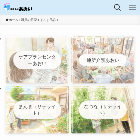
ホーム
職員の日記
まんま日記
ケアプランセンタ
通所介護あおい
ーあおい
まんま（サテライ
なづな（サテライ
ト）
ト）