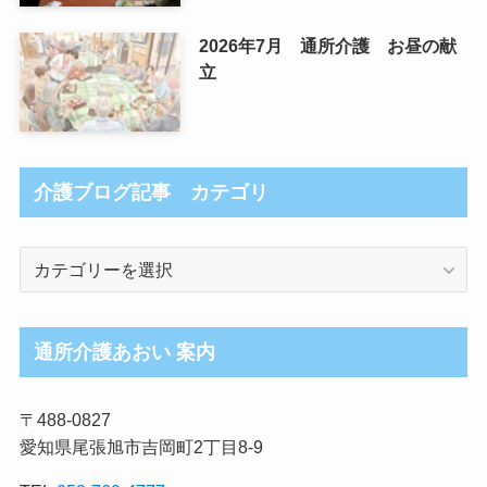
2026年7月 通所介護 お昼の献
立
介護ブログ記事 カテゴリ
介
護
ブ
ロ
通所介護あおい 案内
グ
記
〒488-0827
事
愛知県尾張旭市吉岡町2丁目8-9
カ
テ