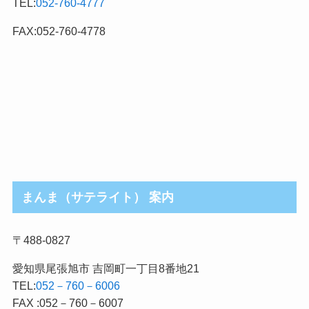
TEL:
052-760-4777
ゴ
リ
FAX:052-760-4778
まんま（サテライト） 案内
〒488-0827
愛知県尾張旭市 吉岡町一丁目8番地21
TEL:
052－760－6006
FAX :052－760－6007