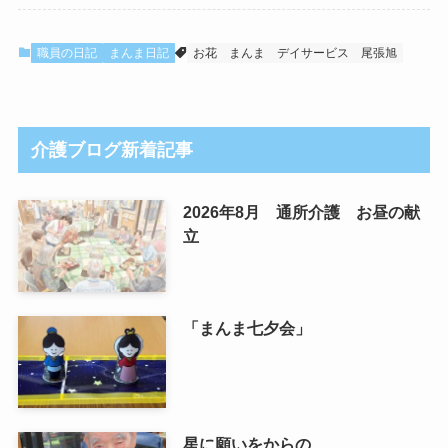
職員の日記
まんま日記
お花
まんま
デイサービス
尾張旭
介護ブログ新着記事
2026年8月 通所介護 お昼の献
立
「まんま七夕会」
星に願いをからの…