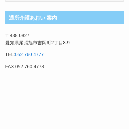
護
ブ
ロ
通所介護あおい 案内
グ
記
〒488-0827
事
愛知県尾張旭市吉岡町2丁目8-9
カ
テ
TEL:
052-760-4777
ゴ
リ
FAX:052-760-4778