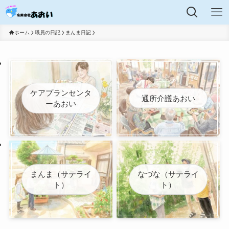
ホーム
職員の日記
まんま日記
ケアプランセンタ
通所介護あおい
ーあおい
まんま（サテライ
なづな（サテライ
ト）
ト）