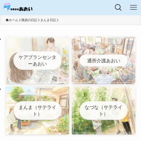
ホーム
職員の日記
まんま日記
ケアプランセンタ
通所介護あおい
ーあおい
まんま（サテライ
なづな（サテライ
ト）
ト）