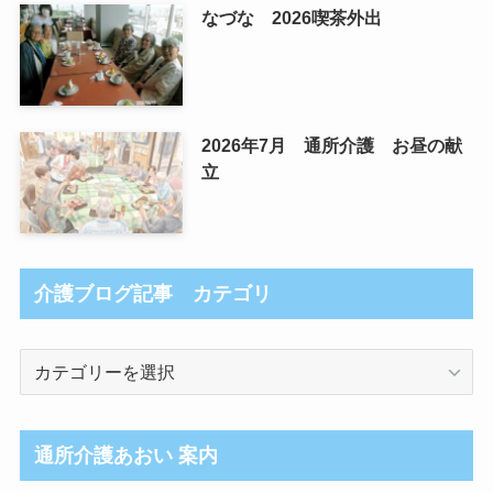
なづな 2026喫茶外出
2026年7月 通所介護 お昼の献
立
介護ブログ記事 カテゴリ
介
護
ブ
ロ
通所介護あおい 案内
グ