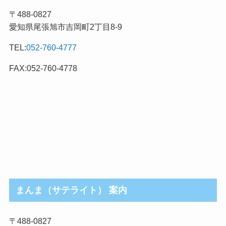
記
〒488-0827
事
愛知県尾張旭市吉岡町2丁目8-9
カ
テ
TEL:
052-760-4777
ゴ
リ
FAX:052-760-4778
まんま（サテライト） 案内
〒488-0827