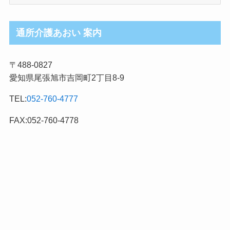
護
ブ
ロ
通所介護あおい 案内
グ
記
〒488-0827
事
愛知県尾張旭市吉岡町2丁目8-9
カ
テ
TEL:
052-760-4777
ゴ
リ
FAX:052-760-4778