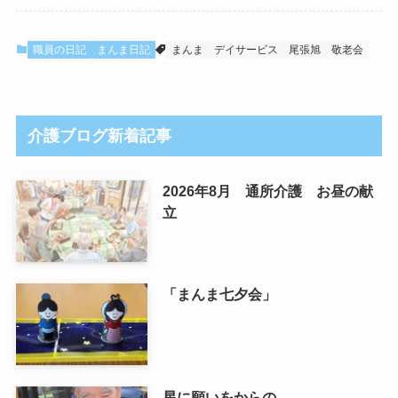
職員の日記
まんま日記
まんま
デイサービス
尾張旭
敬老会
介護ブログ新着記事
2026年8月 通所介護 お昼の献
立
「まんま七夕会」
星に願いをからの…