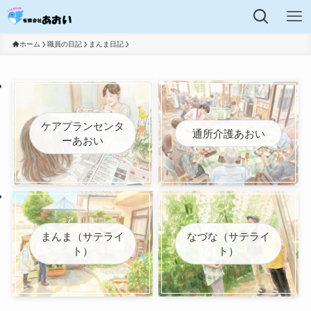
ホーム
職員の日記
まんま日記
ケアプランセンタ
通所介護あおい
ーあおい
まんま（サテライ
なづな（サテライ
ト）
ト）