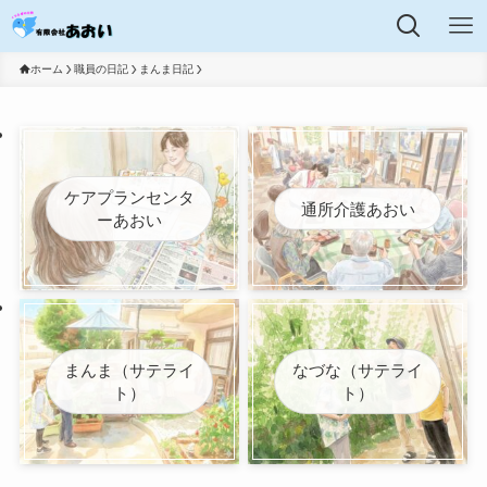
ホーム
職員の日記
まんま日記
ケアプランセンタ
通所介護あおい
ーあおい
まんま（サテライ
なづな（サテライ
ト）
ト）