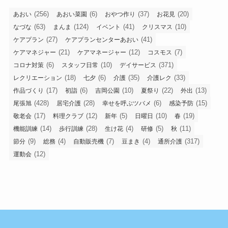
(256)
(6)
(37)
(20)
あおい
あおい菜園
おやつ作り
お花見
(63)
(124)
(41)
(10)
なづな
まんま
イベント
クリスマス
(27)
(41)
ケアプラン
ケアプランセンターあおい
(21)
(12)
(7)
ケアマネジャー
ケアマネージャー
コスモス
(6)
(10)
(371)
コロナ対策
スタッフ日常
デイサービス
(18)
(6)
(35)
(33)
レクリエーション
七夕
介護
介護レク
(17)
(6)
(10)
(22)
(13)
作品づくり
初詣
吉岡公園
夏祭り
外出
(428)
(28)
(6)
(15)
尾張旭
居宅介護
幸せを呼ぶツバメ
感染予防
(17)
(12)
(5)
(10)
(19)
敬老会
料理クラブ
新年
日曜日
春
(14)
(28)
(4)
(5)
(11)
機能訓練
歩行訓練
生け花
研修
秋
(9)
(4)
(7)
(4)
(317)
節分
総務
自動販売機
豆まき
通所介護
(12)
運動会