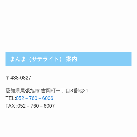
まんま（サテライト） 案内
〒488-0827
愛知県尾張旭市 吉岡町一丁目8番地21
TEL:
052－760－6006
FAX :052－760－6007