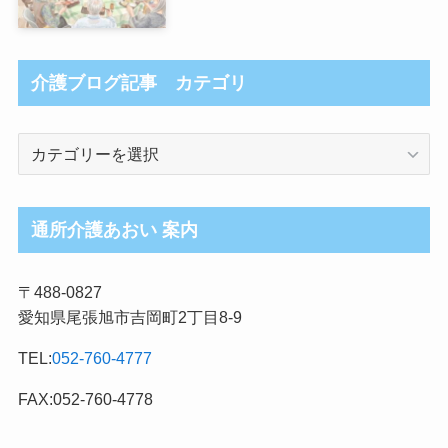
介護ブログ記事 カテゴリ
介
護
ブ
ロ
通所介護あおい 案内
グ
記
〒488-0827
事
愛知県尾張旭市吉岡町2丁目8-9
カ
テ
TEL:
052-760-4777
ゴ
リ
FAX:052-760-4778