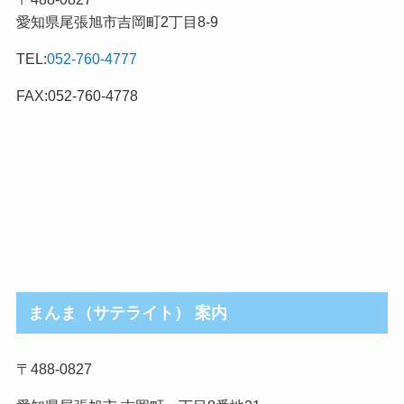
事
愛知県尾張旭市吉岡町2丁目8-9
カ
テ
TEL:
052-760-4777
ゴ
リ
FAX:052-760-4778
まんま（サテライト） 案内
〒488-0827