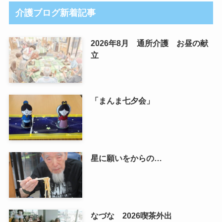
介護ブログ新着記事
2026年8月 通所介護 お昼の献
立
「まんま七夕会」
星に願いをからの…
なづな 2026喫茶外出