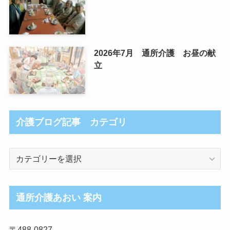
2026年7月 通所介護 お昼の献
立
介護ブログ記事 カテゴリ
介
護
ブ
ロ
通所介護あおい 案内
グ
記
〒488-0827