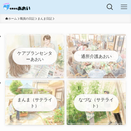
ホーム
職員の日記
まんま日記
ケアプランセンタ
通所介護あおい
ーあおい
まんま（サテライ
なづな（サテライ
ト）
ト）