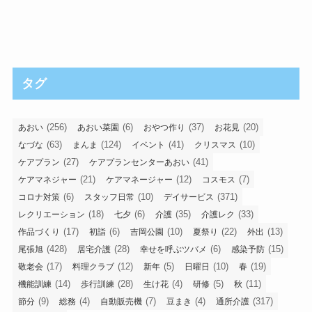
タグ
(256)
(6)
(37)
(20)
あおい
あおい菜園
おやつ作り
お花見
(63)
(124)
(41)
(10)
なづな
まんま
イベント
クリスマス
(27)
(41)
ケアプラン
ケアプランセンターあおい
(21)
(12)
(7)
ケアマネジャー
ケアマネージャー
コスモス
(6)
(10)
(371)
コロナ対策
スタッフ日常
デイサービス
(18)
(6)
(35)
(33)
レクリエーション
七夕
介護
介護レク
(17)
(6)
(10)
(22)
(13)
作品づくり
初詣
吉岡公園
夏祭り
外出
(428)
(28)
(6)
(15)
尾張旭
居宅介護
幸せを呼ぶツバメ
感染予防
(17)
(12)
(5)
(10)
(19)
敬老会
料理クラブ
新年
日曜日
春
(14)
(28)
(4)
(5)
(11)
機能訓練
歩行訓練
生け花
研修
秋
(9)
(4)
(7)
(4)
(317)
節分
総務
自動販売機
豆まき
通所介護