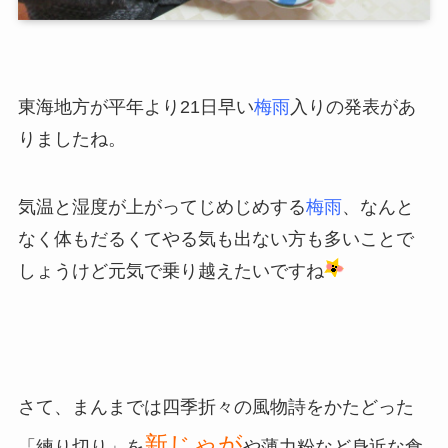
東海地方が平年より21日早い
梅雨
入りの発表があ
りましたね。
気温と湿度が上がってじめじめする
梅雨
、なんと
なく体もだるくてやる気も出ない方も多いことで
しょうけど元気で乗り越えたいですね
さて、まんまでは四季折々の風物詩をかたどった
新じゃが
「練り切り」を
や薄力粉など身近な食