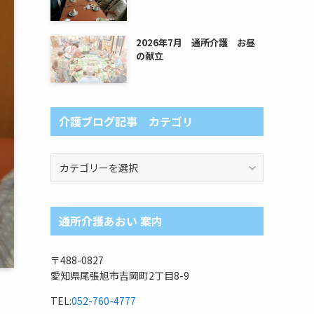
2026年7月 通所介護 お昼
の献立
介護ブログ記事 カテゴリ
介
護
ブ
ロ
通所介護あおい 案内
グ
記
事
〒488-0827
カ
愛知県尾張旭市吉岡町2丁目8-9
テ
ゴ
TEL:
052-760-4777