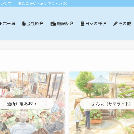
おいです。「あたたかい・思いやり・いつまでも」エリア：尾張旭市・長久手市・
会社紹介
施設紹介
日々の様子
その他
ホーム
通所介護あおい
まんま（サテライト）