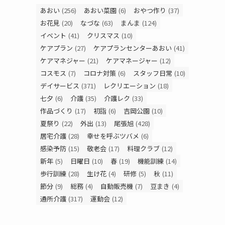
あおい
(256)
あおい菜園
(6)
おやつ作り
(37)
お花見
(20)
なづな
(63)
まんま
(124)
イベント
(41)
クリスマス
(10)
ケアプラン
(27)
ケアプランセンターあおい
(41)
ケアマネジャー
(21)
ケアマネージャー
(12)
コスモス
(7)
コロナ対策
(6)
スタッフ日常
(10)
デイサービス
(371)
レクリエーション
(18)
七夕
(6)
介護
(35)
介護レク
(33)
作品づくり
(17)
初詣
(6)
吉岡公園
(10)
夏祭り
(22)
外出
(13)
尾張旭
(428)
居宅介護
(28)
幸せを呼ぶツバメ
(6)
感染予防
(15)
敬老会
(17)
料理クラブ
(12)
新年
(5)
日曜日
(10)
春
(19)
機能訓練
(14)
歩行訓練
(28)
生け花
(4)
研修
(5)
秋
(11)
節分
(9)
総務
(4)
自動販売機
(7)
豆まき
(4)
通所介護
(317)
運動会
(12)