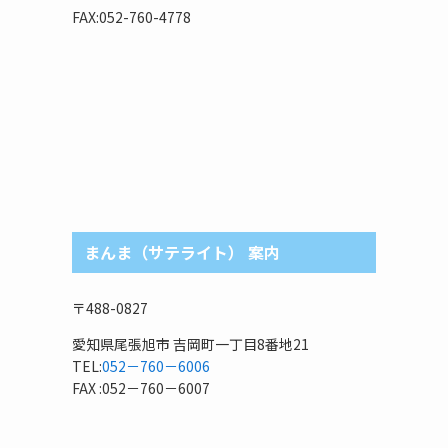
リ
FAX:052-760-4778
まんま（サテライト） 案内
〒488-0827
愛知県尾張旭市 吉岡町一丁目8番地21
TEL:
052－760－6006
FAX :052－760－6007