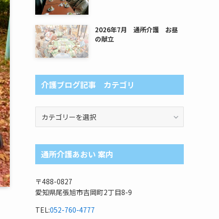
2026年7月 通所介護 お昼
の献立
介護ブログ記事 カテゴリ
介
護
ブ
ロ
通所介護あおい 案内
グ
記
事
〒488-0827
カ
愛知県尾張旭市吉岡町2丁目8-9
テ
ゴ
TEL:
052-760-4777