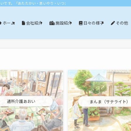
おいです。「あたたかい・思いやり・いつまでも」エリア：尾張旭市・長久手市・
会社紹介
施設紹介
日々の様子
その他
ホーム
通所介護あおい
まんま（サテライト）