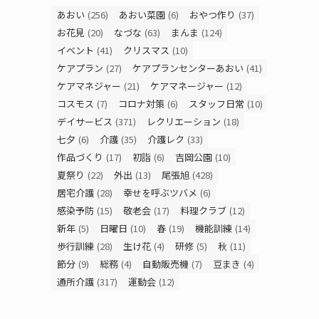
あおい
(256)
あおい菜園
(6)
おやつ作り
(37)
お花見
(20)
なづな
(63)
まんま
(124)
イベント
(41)
クリスマス
(10)
ケアプラン
(27)
ケアプランセンターあおい
(41)
ケアマネジャー
(21)
ケアマネージャー
(12)
コスモス
(7)
コロナ対策
(6)
スタッフ日常
(10)
デイサービス
(371)
レクリエーション
(18)
七夕
(6)
介護
(35)
介護レク
(33)
作品づくり
(17)
初詣
(6)
吉岡公園
(10)
夏祭り
(22)
外出
(13)
尾張旭
(428)
居宅介護
(28)
幸せを呼ぶツバメ
(6)
感染予防
(15)
敬老会
(17)
料理クラブ
(12)
新年
(5)
日曜日
(10)
春
(19)
機能訓練
(14)
歩行訓練
(28)
生け花
(4)
研修
(5)
秋
(11)
節分
(9)
総務
(4)
自動販売機
(7)
豆まき
(4)
通所介護
(317)
運動会
(12)