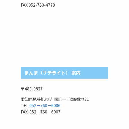
リ
FAX:052-760-4778
まんま（サテライト） 案内
〒488-0827
愛知県尾張旭市 吉岡町一丁目8番地21
TEL:
052－760－6006
FAX :052－760－6007