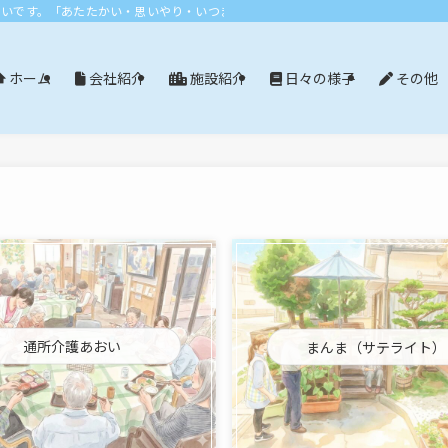
おいです。「あたたかい・思いやり・いつまでも」エリア：尾張旭市・長久手市・
会社紹介
施設紹介
日々の様子
その他
ホーム
通所介護あおい
まんま（サテライト）