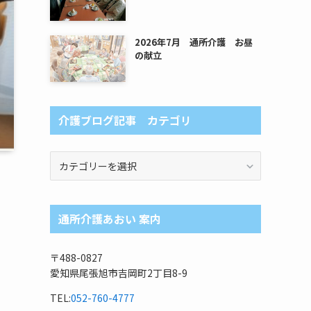
2026年7月 通所介護 お昼
の献立
介護ブログ記事 カテゴリ
介
護
ブ
ロ
通所介護あおい 案内
グ
記
事
〒488-0827
カ
愛知県尾張旭市吉岡町2丁目8-9
テ
ゴ
TEL:
052-760-4777