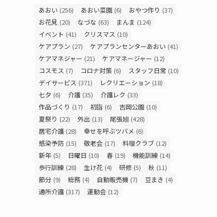
あおい
(256)
あおい菜園
(6)
おやつ作り
(37)
お花見
(20)
なづな
(63)
まんま
(124)
イベント
(41)
クリスマス
(10)
ケアプラン
(27)
ケアプランセンターあおい
(41)
ケアマネジャー
(21)
ケアマネージャー
(12)
コスモス
(7)
コロナ対策
(6)
スタッフ日常
(10)
デイサービス
(371)
レクリエーション
(18)
七夕
(6)
介護
(35)
介護レク
(33)
作品づくり
(17)
初詣
(6)
吉岡公園
(10)
夏祭り
(22)
外出
(13)
尾張旭
(428)
居宅介護
(28)
幸せを呼ぶツバメ
(6)
感染予防
(15)
敬老会
(17)
料理クラブ
(12)
新年
(5)
日曜日
(10)
春
(19)
機能訓練
(14)
歩行訓練
(28)
生け花
(4)
研修
(5)
秋
(11)
節分
(9)
総務
(4)
自動販売機
(7)
豆まき
(4)
通所介護
(317)
運動会
(12)