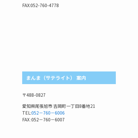
リ
FAX:052-760-4778
まんま（サテライト） 案内
〒488-0827
愛知県尾張旭市 吉岡町一丁目8番地21
TEL:
052－760－6006
FAX :052－760－6007