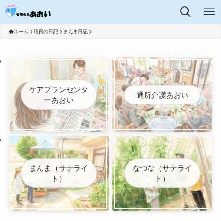
ホーム
職員の日記
まんま日記
ケアプランセンタ
通所介護あおい
ーあおい
まんま（サテライ
なづな（サテライ
ト）
ト）