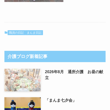
職員の日記
まんま日記
介護ブログ新着記事
2026年8月 通所介護 お昼の献
立
「まんま七夕会」