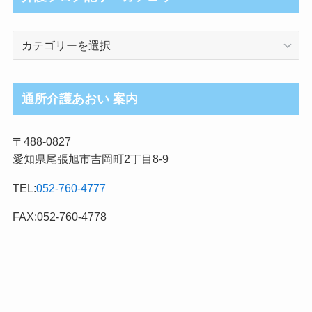
介
護
ブ
ロ
通所介護あおい 案内
グ
記
〒488-0827
事
愛知県尾張旭市吉岡町2丁目8-9
カ
テ
TEL:
052-760-4777
ゴ
リ
FAX:052-760-4778