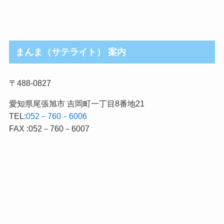
まんま（サテライト） 案内
〒488-0827
愛知県尾張旭市 吉岡町一丁目8番地21
TEL:
052－760－6006
FAX :052－760－6007