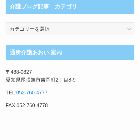
介護ブログ記事 カテゴリ
介
護
ブ
ロ
通所介護あおい 案内
グ
記
〒488-0827
事
愛知県尾張旭市吉岡町2丁目8-9
カ
テ
TEL:
052-760-4777
ゴ
リ
FAX:052-760-4778