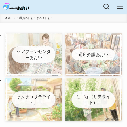
ホーム
職員の日記
まんま日記
ケアプランセンタ
通所介護あおい
ーあおい
まんま（サテライ
なづな（サテライ
ト）
ト）