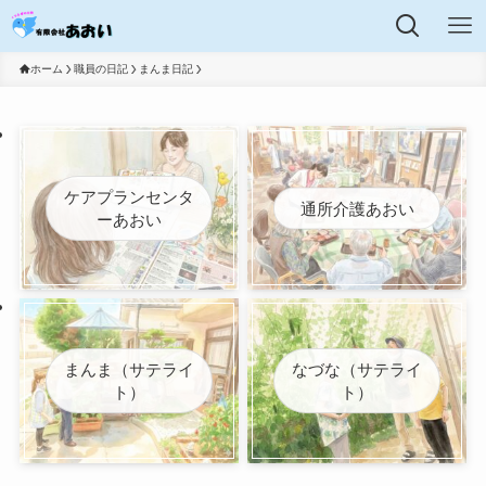
ホーム
職員の日記
まんま日記
ケアプランセンタ
通所介護あおい
ーあおい
まんま（サテライ
なづな（サテライ
ト）
ト）