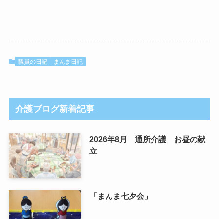
職員の日記
まんま日記
介護ブログ新着記事
2026年8月 通所介護 お昼の献
立
「まんま七夕会」