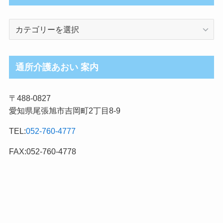
介
護
ブ
ロ
通所介護あおい 案内
グ
記
〒488-0827
事
愛知県尾張旭市吉岡町2丁目8-9
カ
テ
TEL:
052-760-4777
ゴ
リ
FAX:052-760-4778