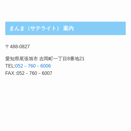
まんま（サテライト） 案内
〒488-0827
愛知県尾張旭市 吉岡町一丁目8番地21
TEL:
052－760－6006
FAX :052－760－6007