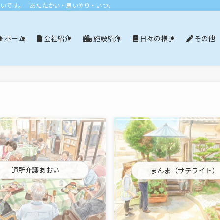
おいです。「あたたかい・思いやり・いつまでも」エリア：尾張旭市・長久手市・
会社紹介
施設紹介
日々の様子
その他
ホーム
通所介護あおい
まんま（サテライト）