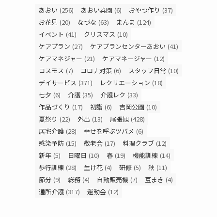
あおい
(256)
あおい菜園
(6)
おやつ作り
(37)
お花見
(20)
なづな
(63)
まんま
(124)
イベント
(41)
クリスマス
(10)
ケアプラン
(27)
ケアプランセンターあおい
(41)
ケアマネジャー
(21)
ケアマネージャー
(12)
コスモス
(7)
コロナ対策
(6)
スタッフ日常
(10)
デイサービス
(371)
レクリエーション
(18)
七夕
(6)
介護
(35)
介護レク
(33)
作品づくり
(17)
初詣
(6)
吉岡公園
(10)
夏祭り
(22)
外出
(13)
尾張旭
(428)
居宅介護
(28)
幸せを呼ぶツバメ
(6)
感染予防
(15)
敬老会
(17)
料理クラブ
(12)
新年
(5)
日曜日
(10)
春
(19)
機能訓練
(14)
歩行訓練
(28)
生け花
(4)
研修
(5)
秋
(11)
節分
(9)
総務
(4)
自動販売機
(7)
豆まき
(4)
通所介護
(317)
運動会
(12)