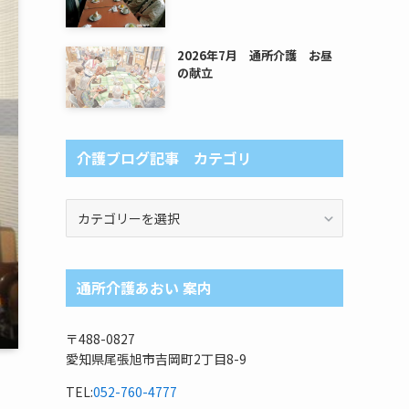
2026年7月 通所介護 お昼
の献立
介護ブログ記事 カテゴリ
介
護
ブ
ロ
通所介護あおい 案内
グ
記
事
〒488-0827
カ
愛知県尾張旭市吉岡町2丁目8-9
テ
ゴ
TEL:
052-760-4777