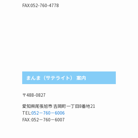
リ
FAX:052-760-4778
まんま（サテライト） 案内
〒488-0827
愛知県尾張旭市 吉岡町一丁目8番地21
TEL:
052－760－6006
FAX :052－760－6007