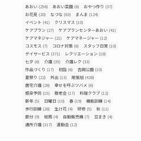
あおい
(256)
あおい菜園
(6)
おやつ作り
(37)
お花見
(20)
なづな
(63)
まんま
(124)
イベント
(41)
クリスマス
(10)
ケアプラン
(27)
ケアプランセンターあおい
(41)
ケアマネジャー
(21)
ケアマネージャー
(12)
コスモス
(7)
コロナ対策
(6)
スタッフ日常
(10)
デイサービス
(371)
レクリエーション
(18)
七夕
(6)
介護
(35)
介護レク
(33)
作品づくり
(17)
初詣
(6)
吉岡公園
(10)
夏祭り
(22)
外出
(13)
尾張旭
(428)
居宅介護
(28)
幸せを呼ぶツバメ
(6)
感染予防
(15)
敬老会
(17)
料理クラブ
(12)
新年
(5)
日曜日
(10)
春
(19)
機能訓練
(14)
歩行訓練
(28)
生け花
(4)
研修
(5)
秋
(11)
節分
(9)
総務
(4)
自動販売機
(7)
豆まき
(4)
通所介護
(317)
運動会
(12)