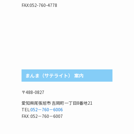
リ
FAX:052-760-4778
まんま（サテライト） 案内
〒488-0827
愛知県尾張旭市 吉岡町一丁目8番地21
TEL:
052－760－6006
FAX :052－760－6007