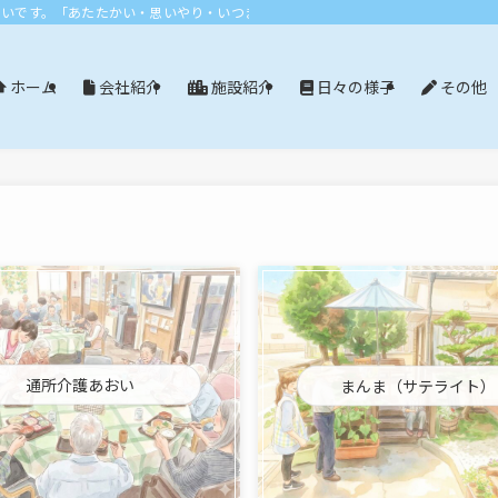
おいです。「あたたかい・思いやり・いつまでも」エリア：尾張旭市・長久手市・
会社紹介
施設紹介
日々の様子
その他
ホーム
通所介護あおい
まんま（サテライト）