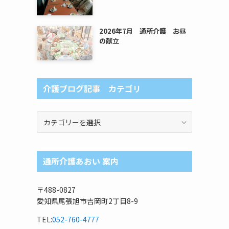
2026年7月 通所介護 お昼
の献立
介護ブログ記事 カテゴリ
介
護
ブ
ロ
通所介護あおい 案内
グ
記
事
〒488-0827
カ
愛知県尾張旭市吉岡町2丁目8-9
テ
ゴ
TEL:
052-760-4777