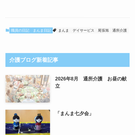
職員の日記
まんま日記
まんま
デイサービス
尾張旭
通所介護
介護ブログ新着記事
2026年8月 通所介護 お昼の献
立
「まんま七夕会」