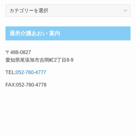
介
護
ブ
ロ
通所介護あおい 案内
グ
記
〒488-0827
事
愛知県尾張旭市吉岡町2丁目8-9
カ
テ
TEL:
052-760-4777
ゴ
リ
FAX:052-760-4778