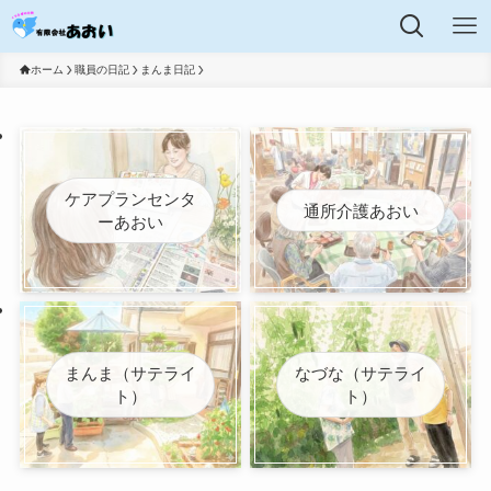
ホーム
職員の日記
まんま日記
ケアプランセンタ
通所介護あおい
ーあおい
まんま（サテライ
なづな（サテライ
ト）
ト）