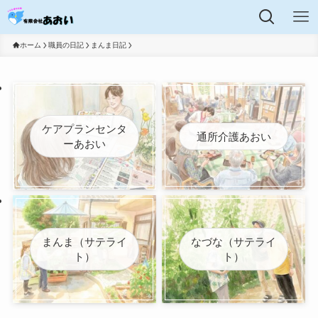
ホーム
職員の日記
まんま日記
ケアプランセンタ
通所介護あおい
ーあおい
まんま（サテライ
なづな（サテライ
ト）
ト）