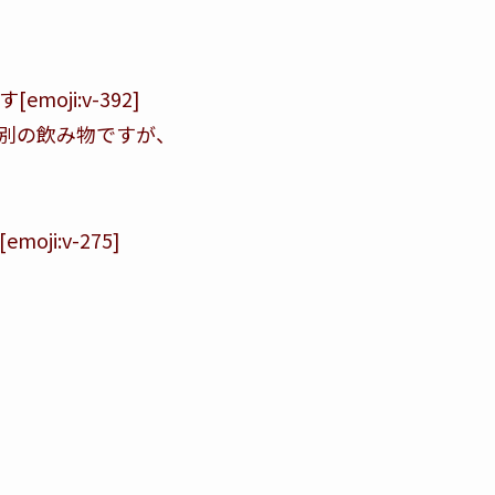
ji:v-392]
別の飲み物ですが、
i:v-275]