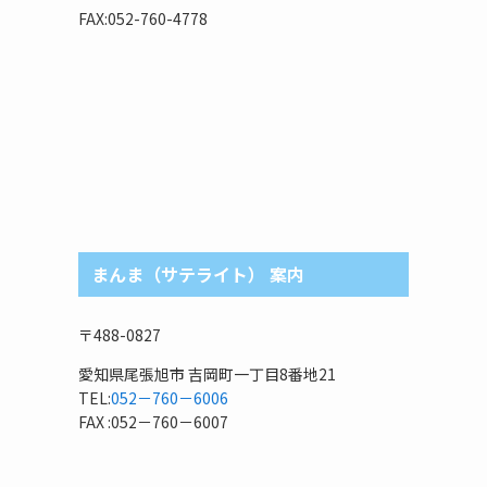
リ
FAX:052-760-4778
まんま（サテライト） 案内
〒488-0827
愛知県尾張旭市 吉岡町一丁目8番地21
TEL:
052－760－6006
FAX :052－760－6007