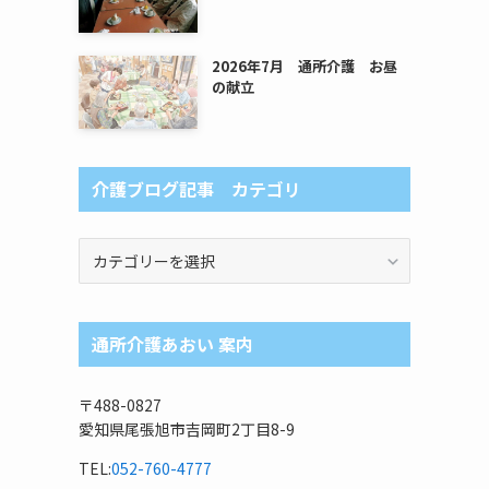
2026年7月 通所介護 お昼
の献立
介護ブログ記事 カテゴリ
介
護
ブ
ロ
通所介護あおい 案内
グ
記
事
〒488-0827
カ
愛知県尾張旭市吉岡町2丁目8-9
テ
ゴ
TEL:
052-760-4777