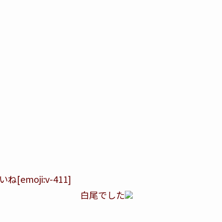
oji:v-411]
でした