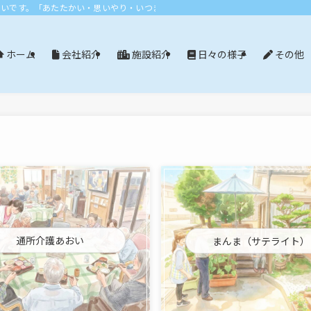
おいです。「あたたかい・思いやり・いつまでも」エリア：尾張旭市・長久手市・
会社紹介
施設紹介
日々の様子
その他
ホーム
通所介護あおい
まんま（サテライト）