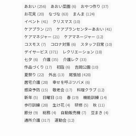
あおい
(256)
あおい菜園
(6)
おやつ作り
(37)
お花見
(20)
なづな
(63)
まんま
(124)
イベント
(41)
クリスマス
(10)
ケアプラン
(27)
ケアプランセンターあおい
(41)
ケアマネジャー
(21)
ケアマネージャー
(12)
コスモス
(7)
コロナ対策
(6)
スタッフ日常
(10)
デイサービス
(371)
レクリエーション
(18)
七夕
(6)
介護
(35)
介護レク
(33)
作品づくり
(17)
初詣
(6)
吉岡公園
(10)
夏祭り
(22)
外出
(13)
尾張旭
(428)
居宅介護
(28)
幸せを呼ぶツバメ
(6)
感染予防
(15)
敬老会
(17)
料理クラブ
(12)
新年
(5)
日曜日
(10)
春
(19)
機能訓練
(14)
歩行訓練
(28)
生け花
(4)
研修
(5)
秋
(11)
節分
(9)
総務
(4)
自動販売機
(7)
豆まき
(4)
通所介護
(317)
運動会
(12)