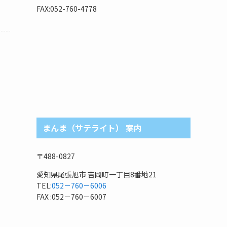
リ
FAX:052-760-4778
まんま（サテライト） 案内
〒488-0827
愛知県尾張旭市 吉岡町一丁目8番地21
TEL:
052－760－6006
FAX :052－760－6007