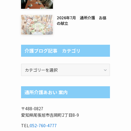
2026年7月 通所介護 お昼
の献立
介護ブログ記事 カテゴリ
介
護
ブ
ロ
通所介護あおい 案内
グ
記
事
〒488-0827
カ
愛知県尾張旭市吉岡町2丁目8-9
テ
ゴ
TEL:
052-760-4777