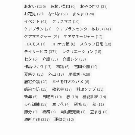
あおい
(256)
あおい菜園
(6)
おやつ作り
(37)
お花見
(20)
なづな
(63)
まんま
(124)
イベント
(41)
クリスマス
(10)
ケアプラン
(27)
ケアプランセンターあおい
(41)
ケアマネジャー
(21)
ケアマネージャー
(12)
コスモス
(7)
コロナ対策
(6)
スタッフ日常
(10)
デイサービス
(371)
レクリエーション
(18)
七夕
(6)
介護
(35)
介護レク
(33)
作品づくり
(17)
初詣
(6)
吉岡公園
(10)
夏祭り
(22)
外出
(13)
尾張旭
(428)
居宅介護
(28)
幸せを呼ぶツバメ
(6)
感染予防
(15)
敬老会
(17)
料理クラブ
(12)
新年
(5)
日曜日
(10)
春
(19)
機能訓練
(14)
歩行訓練
(28)
生け花
(4)
研修
(5)
秋
(11)
節分
(9)
総務
(4)
自動販売機
(7)
豆まき
(4)
通所介護
(317)
運動会
(12)