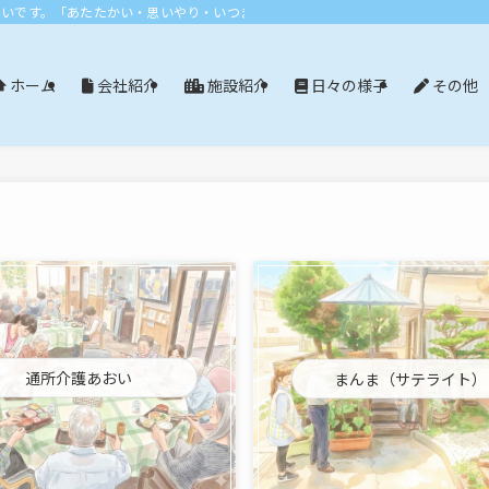
おいです。「あたたかい・思いやり・いつまでも」エリア：尾張旭市・長久手市・
会社紹介
施設紹介
日々の様子
その他
ホーム
通所介護あおい
まんま（サテライト）