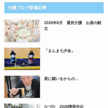
介護ブログ新着記事
2026年8月 通所介護 お昼の献
立
「まんま七夕会」
星に願いをからの…
なづな 2026喫茶外出