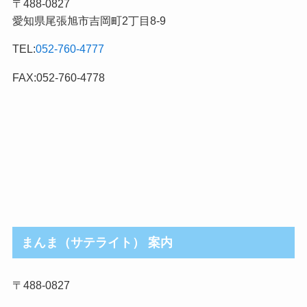
〒488-0827
事
愛知県尾張旭市吉岡町2丁目8-9
カ
テ
TEL:
052-760-4777
ゴ
リ
FAX:052-760-4778
まんま（サテライト） 案内
〒488-0827