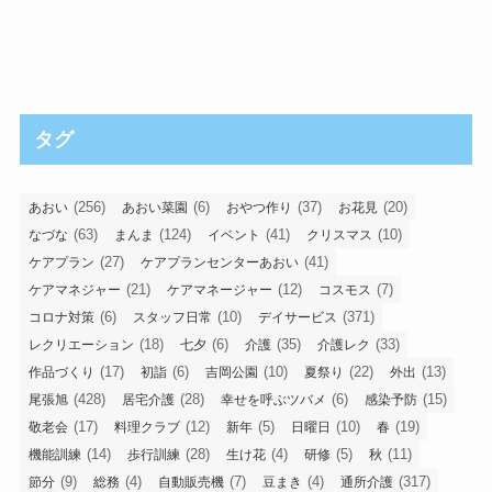
タグ
(256)
(6)
(37)
(20)
あおい
あおい菜園
おやつ作り
お花見
(63)
(124)
(41)
(10)
なづな
まんま
イベント
クリスマス
(27)
(41)
ケアプラン
ケアプランセンターあおい
(21)
(12)
(7)
ケアマネジャー
ケアマネージャー
コスモス
(6)
(10)
(371)
コロナ対策
スタッフ日常
デイサービス
(18)
(6)
(35)
(33)
レクリエーション
七夕
介護
介護レク
(17)
(6)
(10)
(22)
(13)
作品づくり
初詣
吉岡公園
夏祭り
外出
(428)
(28)
(6)
(15)
尾張旭
居宅介護
幸せを呼ぶツバメ
感染予防
(17)
(12)
(5)
(10)
(19)
敬老会
料理クラブ
新年
日曜日
春
(14)
(28)
(4)
(5)
(11)
機能訓練
歩行訓練
生け花
研修
秋
(9)
(4)
(7)
(4)
(317)
節分
総務
自動販売機
豆まき
通所介護