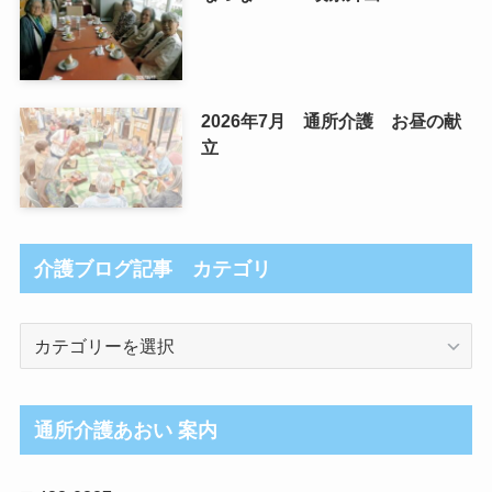
2026年7月 通所介護 お昼の献
立
介護ブログ記事 カテゴリ
介
護
ブ
ロ
通所介護あおい 案内
グ
記