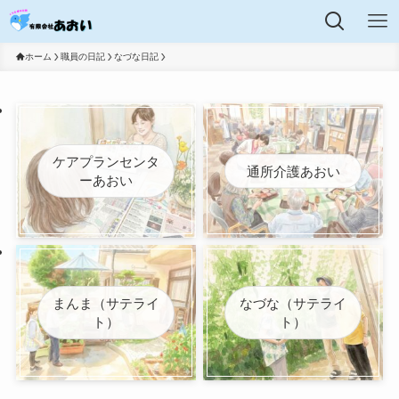
ホーム
職員の日記
なづな日記
ケアプランセンタ
通所介護あおい
ーあおい
まんま（サテライ
なづな（サテライ
ト）
ト）