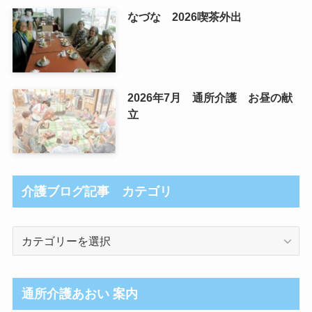
なづな 2026喫茶外出
2026年7月 通所介護 お昼の献
立
介護ブログ記事 カテゴリ
介
護
ブ
ロ
通所介護あおい 案内
グ