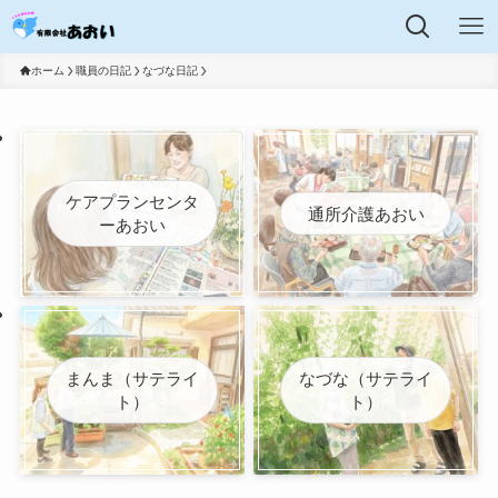
ホーム
職員の日記
なづな日記
ケアプランセンタ
通所介護あおい
ーあおい
まんま（サテライ
なづな（サテライ
ト）
ト）