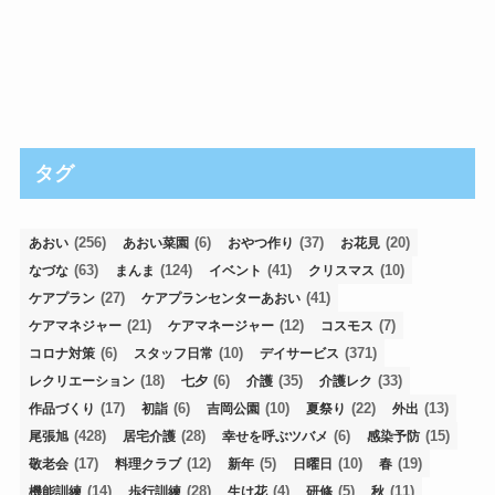
タグ
(256)
(6)
(37)
(20)
あおい
あおい菜園
おやつ作り
お花見
(63)
(124)
(41)
(10)
なづな
まんま
イベント
クリスマス
(27)
(41)
ケアプラン
ケアプランセンターあおい
(21)
(12)
(7)
ケアマネジャー
ケアマネージャー
コスモス
(6)
(10)
(371)
コロナ対策
スタッフ日常
デイサービス
(18)
(6)
(35)
(33)
レクリエーション
七夕
介護
介護レク
(17)
(6)
(10)
(22)
(13)
作品づくり
初詣
吉岡公園
夏祭り
外出
(428)
(28)
(6)
(15)
尾張旭
居宅介護
幸せを呼ぶツバメ
感染予防
(17)
(12)
(5)
(10)
(19)
敬老会
料理クラブ
新年
日曜日
春
(14)
(28)
(4)
(5)
(11)
機能訓練
歩行訓練
生け花
研修
秋