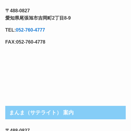
記
〒488-0827
事
愛知県尾張旭市吉岡町2丁目8-9
カ
テ
TEL:
052-760-4777
ゴ
リ
FAX:052-760-4778
まんま（サテライト） 案内
〒488-0827