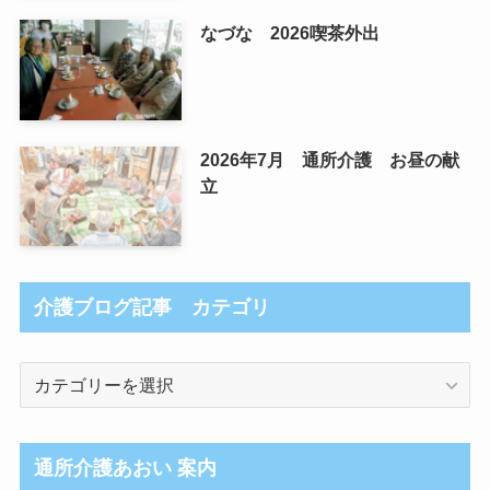
なづな 2026喫茶外出
2026年7月 通所介護 お昼の献
立
介護ブログ記事 カテゴリ
介
護
ブ
ロ
通所介護あおい 案内
グ