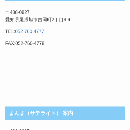
記
〒488-0827
事
愛知県尾張旭市吉岡町2丁目8-9
カ
テ
TEL:
052-760-4777
ゴ
リ
FAX:052-760-4778
まんま（サテライト） 案内