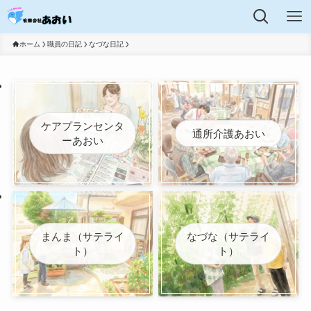
ホーム
職員の日記
なづな日記
ケアプランセンタ
通所介護あおい
ーあおい
まんま（サテライ
なづな（サテライ
ト）
ト）